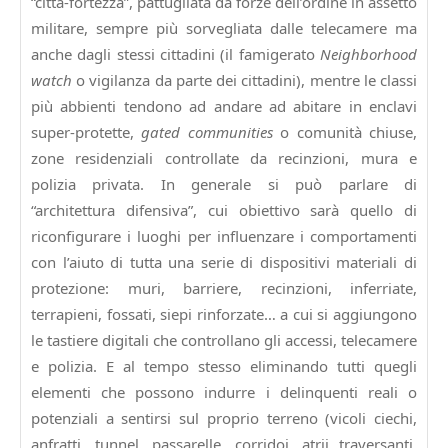
“città-fortezza”, pattugliata da forze dell’ordine in assetto
militare, sempre più sorvegliata dalle telecamere ma
anche dagli stessi cittadini (il famigerato
Neighborhood
watch
o vigilanza da parte dei cittadini), mentre le classi
più abbienti tendono ad andare ad abitare in enclavi
super-protette,
gated communities
o comunità chiuse,
zone residenziali controllate da recinzioni, mura e
polizia privata. In generale si può parlare di
“architettura difensiva”, cui obiettivo sarà quello di
riconfigurare i luoghi per influenzare i comportamenti
con l’aiuto di tutta una serie di dispositivi materiali di
protezione: muri, barriere, recinzioni, inferriate,
terrapieni, fossati, siepi rinforzate… a cui si aggiungono
le tastiere digitali che controllano gli accessi, telecamere
e polizia. E al tempo stesso eliminando tutti quegli
elementi che possono indurre i delinquenti reali o
potenziali a sentirsi sul proprio terreno (vicoli ciechi,
anfratti, tunnel, passarelle, corridoi, atrii traversanti,