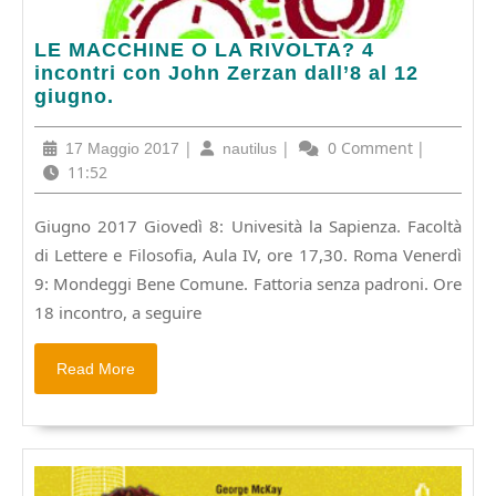
LE
LE MACCHINE O LA RIVOLTA? 4
MACCHINE
incontri con John Zerzan dall’8 al 12
O
giugno.
LA
RIVOLTA?
17
|
nautilus
|
0 Comment
|
17 Maggio 2017
nautilus
4
Maggio
11:52
incontri
2017
con
Giugno 2017 Giovedì 8: Univesità la Sapienza. Facoltà
John
di Lettere e Filosofia, Aula IV, ore 17,30. Roma Venerdì
Zerzan
dall’8
9: Mondeggi Bene Comune. Fattoria senza padroni. Ore
al
18 incontro, a seguire
12
giugno.
Read
Read More
More