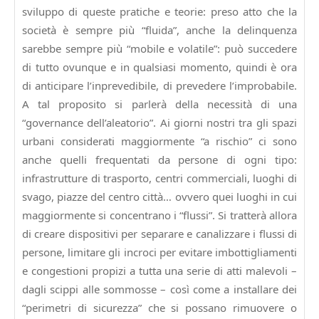
sviluppo di queste pratiche e teorie: preso atto che la
società è sempre più “fluida”, anche la delinquenza
sarebbe sempre più “mobile e volatile”: può succedere
di tutto ovunque e in qualsiasi momento, quindi è ora
di anticipare l’inprevedibile, di prevedere l’improbabile.
A tal proposito si parlerà della necessità di una
“governance dell’aleatorio”. Ai giorni nostri tra gli spazi
urbani considerati maggiormente “a rischio” ci sono
anche quelli frequentati da persone di ogni tipo:
infrastrutture di trasporto, centri commerciali, luoghi di
svago, piazze del centro città… ovvero quei luoghi in cui
maggiormente si concentrano i “flussi”. Si tratterà allora
di creare dispositivi per separare e canalizzare i flussi di
persone, limitare gli incroci per evitare imbottigliamenti
e congestioni propizi a tutta una serie di atti malevoli –
dagli scippi alle sommosse – così come a installare dei
“perimetri di sicurezza” che si possano rimuovere o