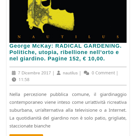
George
George McKay: RADICAL GARDENING.
McKay:
Politiche, utopia, ribellione nell’orto e
RADICAL
nel giardino. Pagine 152, € 10,00.
GARDENING.
Politiche,
7
|
nautilus
|
0 Comment
|
7 Dicembre 2017
nautilus
utopia,
Dicembre
11:58
ribellione
2017
nell’orto
Nella percezione pubblica comune, il giardinaggio
e
contemporaneo viene inteso come un’attività ricreativa
nel
giardino.
suburbana, un’alternativa alla televisione o a Internet.
Pagine
La quotidianità del giardino non è solo patio, grigliate,
152,
staccionate bianche
€
10,00.