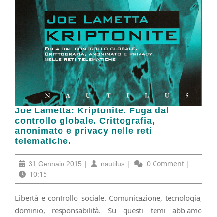
Joe
Joe Lametta: Kriptonite. Fuga dal
Lametta:
controllo globale. Crittografia,
Kriptonite.
anonimato e privacy nelle reti
Fuga
telematiche.
dal
controllo
31
|
nautilus
|
0 Comment
|
31 Gennaio 2015
nautilus
globale.
Gennaio
10:15
Crittografia,
2015
anonimato
Libertà e controllo sociale. Comunicazione, tecnologia,
e
dominio, responsabilità. Su questi temi abbiamo
privacy