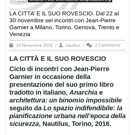
LA CITTA’ E IL SUO ROVESCIO. Dal 22 al
30 novembre sei incontri con Jean-Pierre
Garnier a Milano, Torino, Genova, Trento e
Venezia
14
/
nautilus
/
2 Comments
14 Novembre 2016
nautilus
Novembre
LA CITTÀ E IL SUO ROVESCIO
2016
Ciclo di incontri con Jean-Pierre
Garnier in occasione della
presentazione del suo primo libro
tradotto in italiano,
Anarchia e
architettura: un binomio impossibile
seguito da
Lo spazio indifendibile: la
pianificazione urbana nell’epoca della
sicurezza
, Nautilus, Torino, 2016.