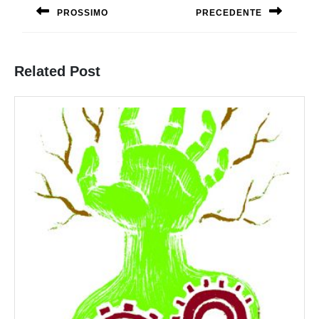
articoli
PROSSIMO
PRECEDENTE
Previous
Next
post:
post:
Related Post