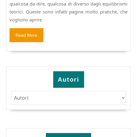
nelle
qualcosa da dire, qualcosa di diverso dagli equilibrismi
reti
teorici. Queste sono infatti pagine molto pratiche, che
telematiche.
vogliono aprire
Read
Read More
More
Autori