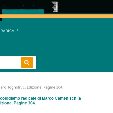
 RADICALE
Cart
o Tognoli). II Edizione. Pagine 304.
logismo radicale di Marco Camenisch (a
dizione. Pagine 304.