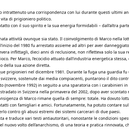
intrattenuto una corrispondenza con lui durante questi ultimi anni
 vita di prigioniero politico.
atto con il suo spirito e la sua energia formidabili – dall’altra par
nata attività ovunque sia stato. Il coinvolgimento di Marco nella lot
ll’inizio del 1980 fu arrestato assieme ad altri per aver danneggiato
ra inflittagli, dieci anni di reclusione, non rifletteva solo la sua r
co. Per Marco, l’ecocidio attuato dall’industria energetica stessa, 
mo della sua azione diretta.
inque prigionieri nel dicembre 1981. Durante la fuga una guardia f
zia svizzere, sostenute dai media compiacenti, puntarono il dito con
urato (novembre 1992) in seguito a una sparatoria con i carabinieri 
i estradato in Svizzera nella primavera del 2002, dopo aver scontato
ransigenza di Marco rimane quella di sempre: totale. Ha dovuto lotta
atti con famigliari e amici. Fortunatamente, ha potuto contare sul 
rlo contro gli abusi estremi dei sistemi carcerari di due paesi.
 e traduce vari testi antiautoritari, nonostante le condizioni spe
l nuovo volto dell’anarchismo, di una teoria e pratica rinnovata, c