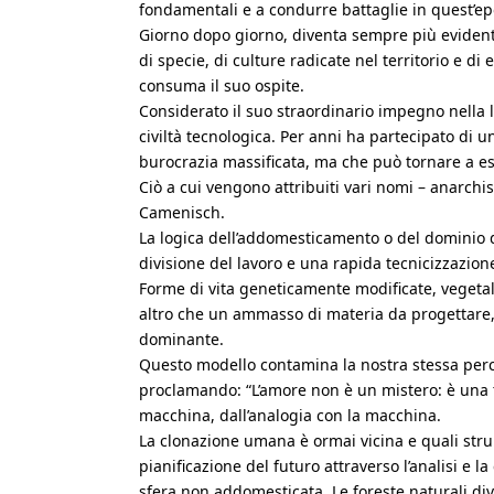
fondamentali e a condurre battaglie in quest’epo
Giorno dopo giorno, diventa sempre più evidente
di specie, di culture radicate nel territorio e di
consuma il suo ospite.
Considerato il suo straordinario impegno nella 
civiltà tecnologica. Per anni ha partecipato di
burocrazia massificata, ma che può tornare a es
Ciò a cui vengono attribuiti vari nomi – anarchi
Camenisch.
La logica dell’addomesticamento o del dominio d
divisione del lavoro e una rapida tecnicizzazion
Forme di vita geneticamente modificate, vegetal
altro che un ammasso di materia da progettare,
dominante.
Questo modello contamina la nostra stessa perc
proclamando: “L’amore non è un mistero: è una te
macchina, dall’analogia con la macchina.
La clonazione umana è ormai vicina e quali stru
pianificazione del futuro attraverso l’analisi e l
sfera non addomesticata. Le foreste naturali di