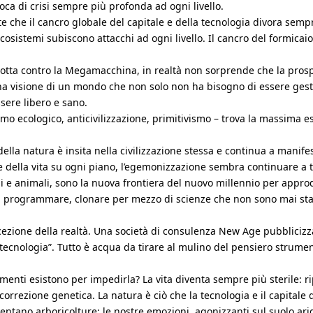
ca di crisi sempre più profonda ad ogni livello.
 che il cancro globale del capitale e della tecnologia divora semp
 ecosistemi subiscono attacchi ad ogni livello. Il cancro del formicai
lotta contro la Megamacchina, in realtà non sorprende che la prospe
 una visione di un mondo che non solo non ha bisogno di essere gest
sere libero e sano.
smo ecologico, anticivilizzazione, primitivismo – trova la massima 
ella natura è insita nella civilizzazione stessa e continua a mani
e della vita su ogni piano, l’egemonizzazione sembra continuare a t
i e animali, sono la nuova frontiera del nuovo millennio per appro
 programmare, clonare per mezzo di scienze che non sono mai stat
ezione della realtà. Una società di consulenza New Age pubbliciz
cnologia”. Tutto è acqua da tirare al mulino del pensiero strumenta
menti esistono per impedirla? La vita diventa sempre più sterile: 
a correzione genetica. La natura è ciò che la tecnologia e il capitale 
ventano arboricolture; le nostre emozioni, agonizzanti sul suolo ar