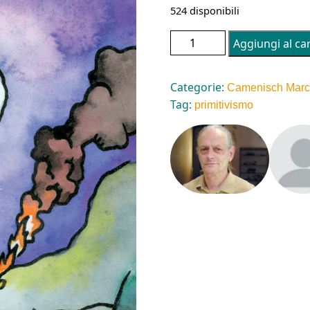
524 disponibili
ACHTUNG BANDITEN! L'ecolog
Aggiungi al car
Categorie:
Camenisch Mar
Tag:
primitivismo