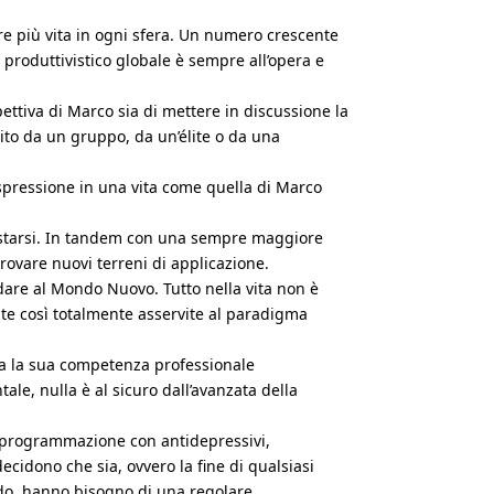
re più vita in ogni sfera. Un numero crescente
o produttivistico globale è sempre all’opera e
ttiva di Marco sia di mettere in discussione la
ito da un gruppo, da un’élite o da una
espressione in una vita come quella di Marco
festarsi. In tandem con una sempre maggiore
rovare nuovi terreni di applicazione.
dare al Mondo Nuovo. Tutto nella vita non è
e così totalmente asservite al paradigma
za la sua competenza professionale
le, nulla è al sicuro dall’avanzata della
riprogrammazione con antidepressivi,
decidono che sia, ovvero la fine di qualsiasi
ido, hanno bisogno di una regolare