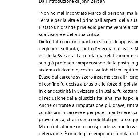
Dall’introduzione di John Zerzan
“Non ho mai incontrato Marco di persona, ma ho 
Terra e per la vita e i principali aspetti della sua
È stato un grande privilegio per me venire a cont
sua visione e della sua critica.
Dietro tutto ciò, un quarto di secolo di appassio
degli anni settanta, contro l’energia nucleare. A
est della Svizzera. La condanna relativamente seve
sua già profonda comprensione della posta in gio
sistema di dominio, costituiva l’obiettivo legitti
Evase dal carcere svizzero insieme con altri c
di confine fu uccisa a Brusio e le forze di poli
in clandestinità in Svizzera e in Italia, fu catt
di reclusione dalla giustizia italiana, ma fu po
Anche di fronte all’imputazione più grave, l’int
condizioni in carcere e per poter mantenere cont
provenienza, che si sono mobilitati per protegge
Marco intrattiene una corrispondenza molto vasta
detenzione. È uno degli esempi più stimolanti de