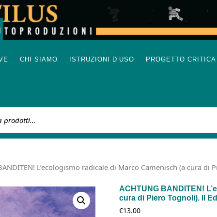
IVE
CHI SIAMO
ISTRUZIONI D’USO
PROGETTO CRITICA
:
DITEN! L’ecologismo radicale di Marco Camenisch (a cura di Pier
ACHTUNG BANDITEN! L’eco
cura di Piero Tognoli). II E
€
13.00