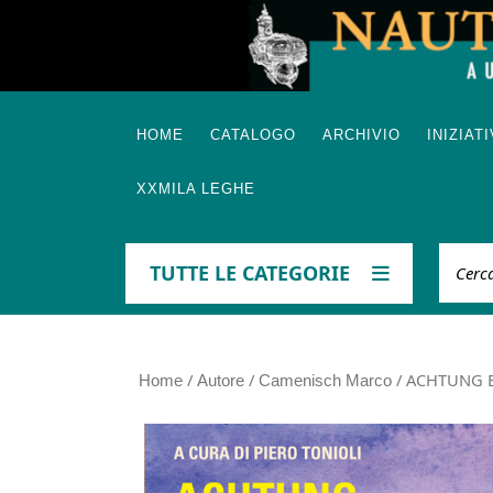
Skip
to
content
HOME
CATALOGO
ARCHIVIO
INIZIAT
XXMILA LEGHE
Cerca
TUTTE LE CATEGORIE
/
/
/ ACHTUNG BAN
Home
Autore
Camenisch Marco