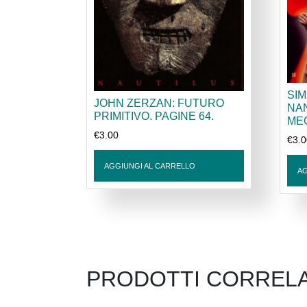
SIM
JOHN ZERZAN: FUTURO
NA
PRIMITIVO. PAGINE 64.
MEG
€
3.00
€
3.
AGGIUNGI AL CARRELLO
AG
PRODOTTI CORRELA