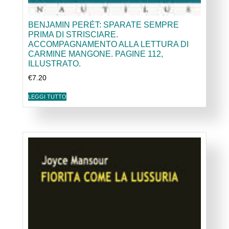
BENJAMIN PERÉT: SPARATE SEMPRE
PRIMA DI STRISCIARE.
ACCOMPAGNAMENTO ALLA LETTURA DI
CARMINE MANGONE. PAGINE 112,
ILLUSTRATO.
€
7.20
LEGGI TUTTO