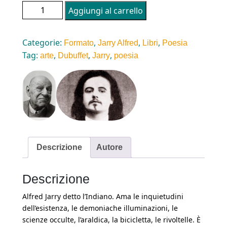
ALFRED JARRY: POESIE. Con disegni di Jean
Aggiungi al carrello
Dubuffet. Pagine 32. quantità
Categorie:
,
,
,
Formato
Jarry Alfred
Libri
Poesia
Tag:
,
,
,
arte
Dubuffet
Jarry
poesia
Descrizione
Autore
Descrizione
Alfred Jarry detto l’Indiano. Ama le inquietudini
dell’esistenza, le demoniache illuminazioni, le
scienze occulte, l’araldica, la bicicletta, le rivoltelle. È