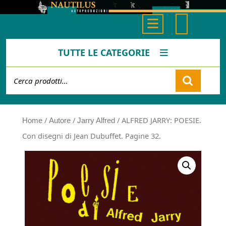
Skip
to
Open
content
Button
TUTTE LE CATEGORIE
Cerca:
Cart
/
/
/ ALFRED JARRY: POESIE.
Home
Autore
Jarry Alfred
Con disegni di Jean Dubuffet. Pagine 32.