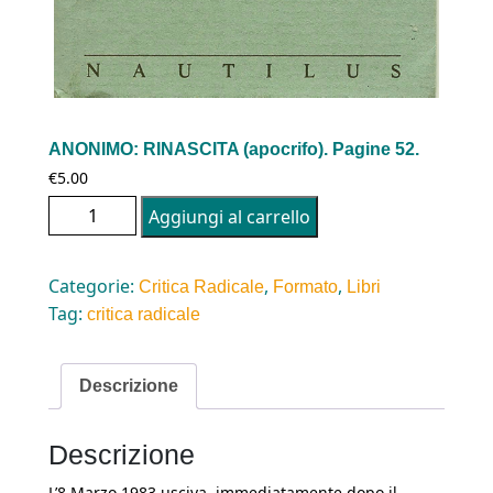
ANONIMO: RINASCITA (apocrifo). Pagine 52.
€
5.00
ANONIMO: RINASCITA (apocrifo). Pagine 52.
Aggiungi al carrello
quantità
Categorie:
,
,
Critica Radicale
Formato
Libri
Tag:
critica radicale
Descrizione
Descrizione
L’8 Marzo 1983 usciva, immediatamente dopo il