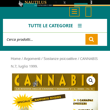
Skip
to
Open
content
Button
TUTTE LE CATEGORIE
Cerca:
Cart
/
/
/ CANNABIS
Home
Argomenti
Sostanze psicoattive
N.7, luglio 1999.