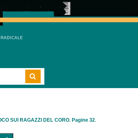
 RADICALE
Cart
O SUI RAGAZZI DEL CORO. Pagine 32.
SUI RAGAZZI DEL CORO. Pagine 32. quantità