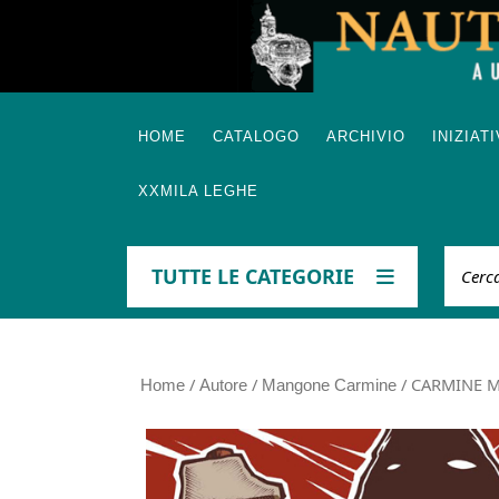
Skip
to
content
HOME
CATALOGO
ARCHIVIO
INIZIAT
XXMILA LEGHE
Cerca
TUTTE LE CATEGORIE
/
/
/ CARMINE M
Home
Autore
Mangone Carmine