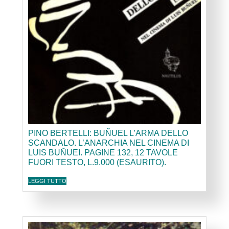
PINO BERTELLI: BUÑUEL L’ARMA DELLO
SCANDALO. L’ANARCHIA NEL CINEMA DI
LUIS BUÑUEI. PAGINE 132, 12 TAVOLE
FUORI TESTO, L.9.000 (ESAURITO).
LEGGI TUTTO