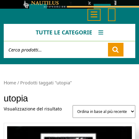
Skip
to
Open
content
Button
TUTTE LE CATEGORIE
Cerca:
Cart
/ Prodotti taggati “utopia”
Home
utopia
Visualizzazione del risultato