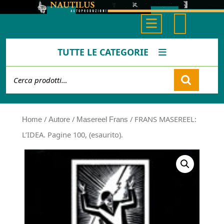
Skip
to
Open
content
Button
TUTTE LE CATEGORIE
Cerca:
Cart
/
/
/ FRANS MASEREEL:
Home
Autore
Masereel Frans
L’IDEA. Pagine 100, (esaurito).