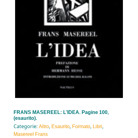
FRANS MASEREEL: L’IDEA. Pagine 100,
(esaurito).
Categorie:
,
,
,
,
Altro
Esaurito
Formato
Libri
Masereel Frans