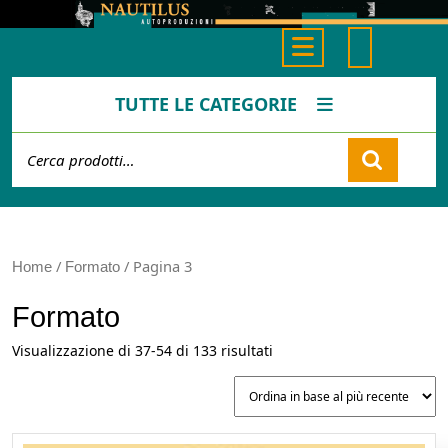
Skip
to
Open
content
Button
TUTTE LE CATEGORIE
Cerca:
Cart
/
/ Pagina 3
Home
Formato
Formato
Ordina
Visualizzazione di 37-54 di 133 risultati
in
base
al
più