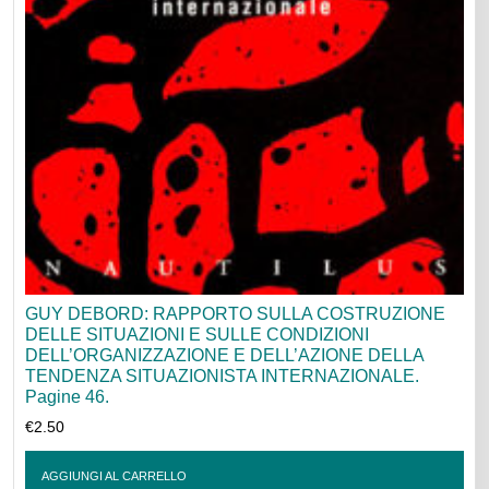
GUY DEBORD: RAPPORTO SULLA COSTRUZIONE
DELLE SITUAZIONI E SULLE CONDIZIONI
DELL’ORGANIZZAZIONE E DELL’AZIONE DELLA
TENDENZA SITUAZIONISTA INTERNAZIONALE.
Pagine 46.
€
2.50
AGGIUNGI AL CARRELLO