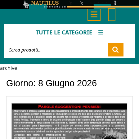
Skip
to
Open
content
Button
TUTTE LE CATEGORIE
Cerca:
Cart
archive
Giorno:
8 Giugno 2026