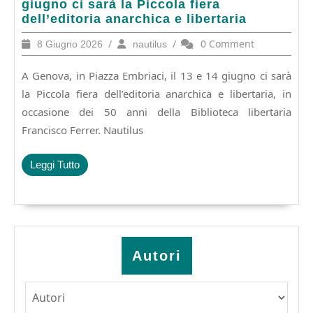
in
giugno ci sarà la Piccola fiera
Piazza
dell’editoria anarchica e libertaria
Embriaci,
8
/
nautilus
/
0 Comment
8 Giugno 2026
nautilus
il
Giugno
13
2026
A Genova, in Piazza Embriaci, il 13 e 14 giugno ci sarà
e
14
la Piccola fiera dell’editoria anarchica e libertaria, in
giugno
occasione dei 50 anni della Biblioteca libertaria
ci
Francisco Ferrer. Nautilus
sarà
la
Piccola
Leggi
Leggi Tutto
fiera
Tutto
dell’editoria
anarchica
e
libertaria
Autori