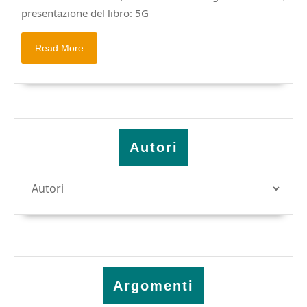
AMOUR
presentazione del libro: 5G
Read
Read More
More
Autori
Argomenti