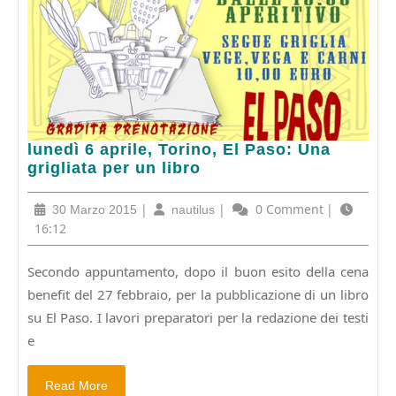
lunedì
lunedì 6 aprile, Torino, El Paso: Una
6
grigliata per un libro
aprile,
Torino,
30
|
nautilus
|
0 Comment
|
30 Marzo 2015
nautilus
El
Marzo
16:12
Paso:
2015
Una
Secondo appuntamento, dopo il buon esito della cena
grigliata
benefit del 27 febbraio, per la pubblicazione di un libro
per
un
su El Paso. I lavori preparatori per la redazione dei testi
libro
e
Read
Read More