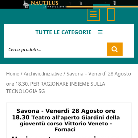
Skip
to
Open
content
Button
TUTTE LE CATEGORIE
Cerca:
Cart
/
,
/ Savona – Venerdì 28 Agosto
Home
Archivio
Iniziative
ore 18.30. PER RAGIONARE INSIEME SULLA
TECNOLOGIA 5G