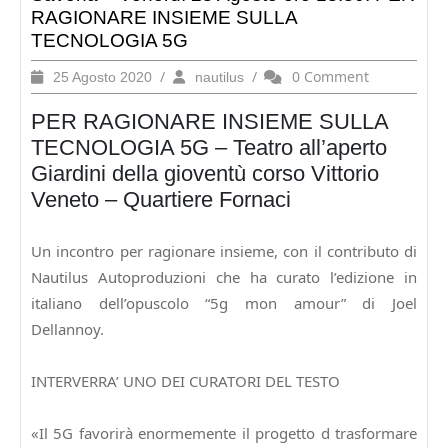
RAGIONARE INSIEME SULLA
TECNOLOGIA 5G
25
/
nautilus
/
0 Comment
25 Agosto 2020
nautilus
Agosto
PER RAGIONARE INSIEME SULLA
2020
TECNOLOGIA 5G – Teatro all’aperto
Giardini della gioventù corso Vittorio
Veneto – Quartiere Fornaci
Un incontro per ragionare insieme, con il contributo di
Nautilus Autoproduzioni che ha curato l’edizione in
italiano dell’opuscolo “5g mon amour” di Joel
Dellannoy.
INTERVERRA’ UNO DEI CURATORI DEL TESTO
«Il 5G favorirà enormemente il progetto d trasformare