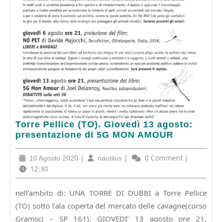
Torre
Torre Pellice (TO). Giovedì 13 agosto:
Pellice
presentazione di 5G MON AMOUR
(TO).
Giovedì
10
|
nautilus
|
0 Comment
|
10 Agosto 2020
nautilus
13
Agosto
12:30
agosto:
2020
presentazione
nell’ambito di: UNA TORRE DI DUBBI a Torre Pellice
di
(TO) sotto l’ala coperta del mercato delle cavagne(corso
5G
MON
Gramsci – SP 161). GIOVEDI’ 13 agosto ore 21,