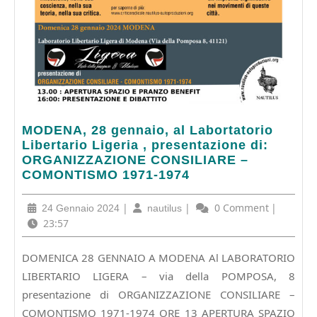
MODENA,
MODENA, 28 gennaio, al Labortatorio
28
Libertario Ligeria , presentazione di:
gennaio,
ORGANIZZAZIONE CONSILIARE –
al
COMONTISMO 1971-1974
Labortatorio
Libertario
24
|
nautilus
|
0 Comment
|
24 Gennaio 2024
nautilus
Ligeria
Gennaio
23:57
,
2024
presentazione
DOMENICA 28 GENNAIO A MODENA Al LABORATORIO
di:
LIBERTARIO LIGERA – via della POMPOSA, 8
ORGANIZZAZIONE
CONSILIARE
presentazione di ORGANIZZAZIONE CONSILIARE –
–
COMONTISMO 1971-1974 ORE 13 APERTURA SPAZIO