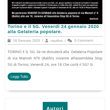
Torino
Torino e il 5G. Venerdì 24 gennaio 2020
e
alla Gelateria popolare.
il
18
/
nautilus
/
0 Comment
18 Gennaio 2020
nautilus
5G.
Gennaio
Venerdì
2020
TORINO E IL 5G. Se ne discuterà alla Gelateria Popolare
24
gennaio
di via Mameli N°6 (Balôn) insieme all’assemblea Stop
2020
5G di Torino. Venerdì 24, ore 18 Che cos’è il 5G? Si
alla
Gelateria
Leggi
Leggi Tutto
popolare.
Tutto
Autori