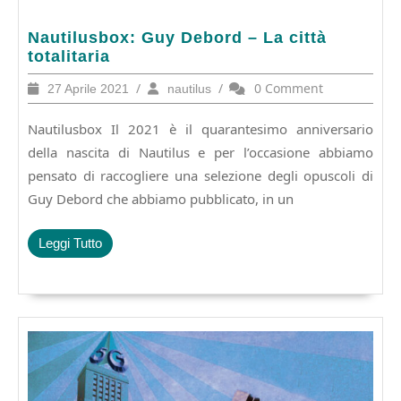
Nautilusbox:
Nautilusbox: Guy Debord – La città
Guy
totalitaria
Debord
27
/
nautilus
/
0 Comment
27 Aprile 2021
nautilus
–
Aprile
La
2021
Nautilusbox Il 2021 è il quarantesimo anniversario
città
totalitaria
della nascita di Nautilus e per l’occasione abbiamo
pensato di raccogliere una selezione degli opuscoli di
Guy Debord che abbiamo pubblicato, in un
Leggi
Leggi Tutto
Tutto