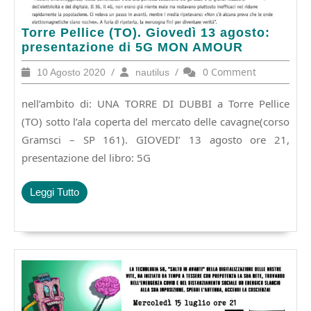
Torre
Torre Pellice (TO). Giovedì 13 agosto:
Pellice
presentazione di 5G MON AMOUR
(TO).
10
/
nautilus
/
0 Comment
10 Agosto 2020
nautilus
Giovedì
Agosto
13
2020
nell’ambito di: UNA TORRE DI DUBBI a Torre Pellice
agosto:
presentazione
(TO) sotto l’ala coperta del mercato delle cavagne(corso
di
Gramsci – SP 161). GIOVEDI’ 13 agosto ore 21,
5G
presentazione del libro: 5G
MON
AMOUR
Leggi
Leggi Tutto
Tutto