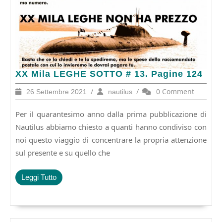
XX
XX Mila LEGHE SOTTO # 13. Pagine 124
Mila
26
/
nautilus
/
0 Comment
26 Settembre 2021
nautilus
LEGHE
Settembre
SOTTO
2021
Per il quarantesimo anno dalla prima pubblicazione di
#
13.
Nautilus abbiamo chiesto a quanti hanno condiviso con
Pagine
noi questo viaggio di concentrare la propria attenzione
124
sul presente e su quello che
Leggi
Leggi Tutto
Tutto