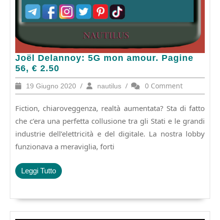
Joël
Joël Delannoy: 5G mon amour. Pagine
Delannoy:
56, € 2.50
5G
19
/
nautilus
/
0 Comment
19 Giugno 2020
nautilus
mon
Giugno
amour.
2020
Fiction, chiaroveggenza, realtà aumentata? Sta di fatto
Pagine
56,
che c’era una perfetta collusione tra gli Stati e le grandi
€
industrie dell’elettricità e del digitale. La nostra lobby
2.50
funzionava a meraviglia, forti
Leggi
Leggi Tutto
Tutto