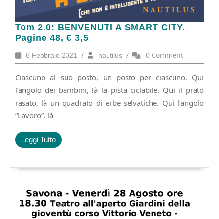
Tom
Tom 2.0: BENVENUTI A SMART CITY.
2.0:
Pagine 48, € 3,5
BENVENUTI
6
/
nautilus
/
0 Comment
6 Febbraio 2021
nautilus
A
Febbraio
SMART
2021
Ciascuno al suo posto, un posto per ciascuno. Qui
CITY.
Pagine
l’angolo dei bambini, là la pista ciclabile. Qui il prato
48,
rasato, là un quadrato di erbe selvatiche. Qui l’angolo
€
“Lavoro”, là
3,5
Leggi
Leggi Tutto
Tutto