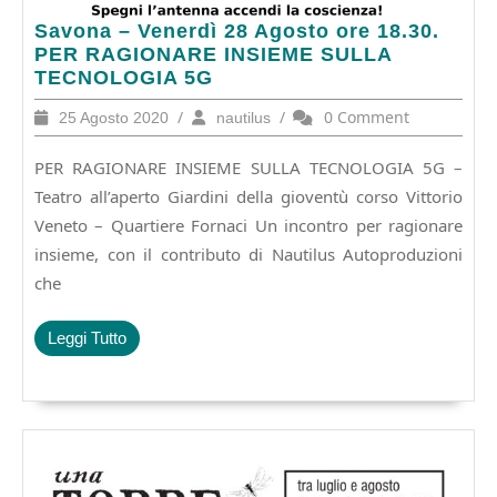
Savona
Savona – Venerdì 28 Agosto ore 18.30.
–
PER RAGIONARE INSIEME SULLA
Venerdì
TECNOLOGIA 5G
28
25
/
nautilus
/
0 Comment
25 Agosto 2020
nautilus
Agosto
Agosto
ore
2020
PER RAGIONARE INSIEME SULLA TECNOLOGIA 5G –
18.30.
PER
Teatro all’aperto Giardini della gioventù corso Vittorio
RAGIONARE
Veneto – Quartiere Fornaci Un incontro per ragionare
INSIEME
insieme, con il contributo di Nautilus Autoproduzioni
SULLA
che
TECNOLOGIA
5G
Leggi
Leggi Tutto
Tutto