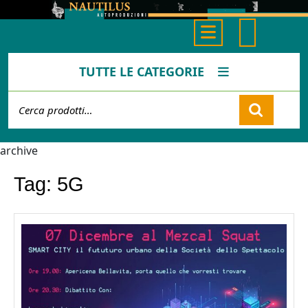
Skip
to
Open
content
Button
TUTTE LE CATEGORIE
Cerca:
Cart
archive
Tag:
5G