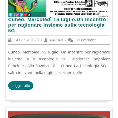
Cuneo.
Cuneo. Mercoledì 15 luglio.Un incontro
Mercoledì
per ragionare insieme sulla tecnologia
15
5G
luglio.Un
14
/
nautilus
/
0 Comment
14 Luglio 2020
nautilus
incontro
Luglio
per
2020
Cuneo. Mercoledì 15 luglio. Un incontro per ragionare
ragionare
insieme
insieme sulla tecnologia 5G. Biblioteca popolare
sulla
Rebeldies. Via Savona 10 – Cuneo La tecnologia 5G –
tecnologia
salto in avanti nella digitalizzazione delle
5G
Leggi
Leggi Tutto
Tutto