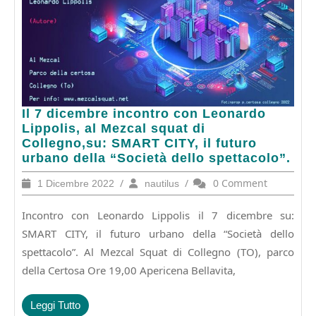
Il
Il 7 dicembre incontro con Leonardo
7
Lippolis, al Mezcal squat di
dicembre
Collegno,su: SMART CITY, il futuro
incontro
urbano della “Società dello spettacolo”.
con
1
/
nautilus
/
0 Comment
1 Dicembre 2022
nautilus
Leonardo
Dicembre
Lippolis,
2022
Incontro con Leonardo Lippolis il 7 dicembre su:
al
Mezcal
SMART CITY, il futuro urbano della “Società dello
squat
spettacolo”. Al Mezcal Squat di Collegno (TO), parco
di
della Certosa Ore 19,00 Apericena Bellavita,
Collegno,su:
SMART
CITY,
Leggi
Leggi Tutto