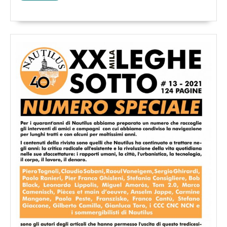
il
Tutto
futuro
urbano
della
“Società
dello
spettacolo”.