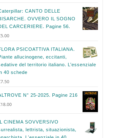
Caterpillar: CANTO DELLE
BISARCHE. OVVERO IL SOGNO
DEL CARCERIERE. Pagine 56.
€
5.00
FLORA PSICOATTIVA ITALIANA.
Piante allucinogene, eccitanti,
sedative del territorio italiano. L’essenziale
in 40 schede
€
7.50
ALTROVE N° 25-2025. Pagine 216
€
18.00
IL CINEMA SOVVERSIVO
surrealista, lettrista, situazionista,
anarchista. L'essenziale in 40