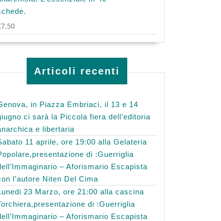
schede.
€
7.50
Articoli recenti
Genova, in Piazza Embriaci, il 13 e 14
giugno ci sarà la Piccola fiera dell’editoria
anarchica e libertaria
Sabato 11 aprile, ore 19:00 alla Gelateria
Popolare,presentazione di :Guerriglia
dell’Immaginario – Aforismario Escapista
con l’autore Niten Del Cima
Lunedi 23 Marzo, ore 21:00 alla cascina
Torchiera,presentazione di :Guerriglia
dell’Immaginario – Aforismario Escapista