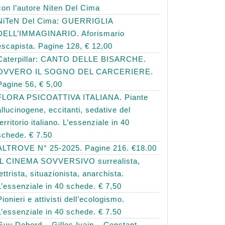
con l’autore Niten Del Cima
NiTeN Del Cima: GUERRIGLIA
DELL’IMMAGINARIO. Aforismario
escapista. Pagine 128, € 12,00
Caterpillar: CANTO DELLE BISARCHE.
OVVERO IL SOGNO DEL CARCERIERE.
Pagine 56, € 5,00
FLORA PSICOATTIVA ITALIANA. Piante
allucinogene, eccitanti, sedative del
territorio italiano. L’essenziale in 40
schede. € 7.50
ALTROVE N° 25-2025. Pagine 216. €18.00
IL CINEMA SOVVERSIVO surrealista,
lettrista, situazionista, anarchista.
L’essenziale in 40 schede. € 7,50
Pionieri e attivisti dell’ecologismo.
L’essenziale in 40 schede. € 7.50
Guy Debord – Gilles Ivain – Constant