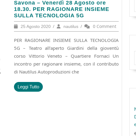
Savona
Savona – Venerdì 28 Agosto ore
–
18.30. PER RAGIONARE INSIEME
Venerdì
SULLA TECNOLOGIA 5G
28
25
/
nautilus
/
0 Comment
25 Agosto 2020
nautilus
Agosto
Agosto
ore
2020
PER RAGIONARE INSIEME SULLA TECNOLOGIA
18.30.
PER
5G – Teatro all’aperto Giardini della gioventù
RAGIONARE
corso Vittorio Veneto – Quartiere Fornaci Un
INSIEME
incontro per ragionare insieme, con il contributo
SULLA
di Nautilus Autoproduzioni che
TECNOLOGIA
5G
Leggi
Leggi Tutto
Tutto