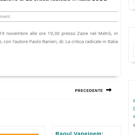
ment
19 novembre alle ore 19,30 presso Zazie nel Metrò, in
on l’autore Paolo Ranieri, di: La critica radicale in Italia
PRECEDENTE
Next
post:
Raoul
Raoul Vaneigem: