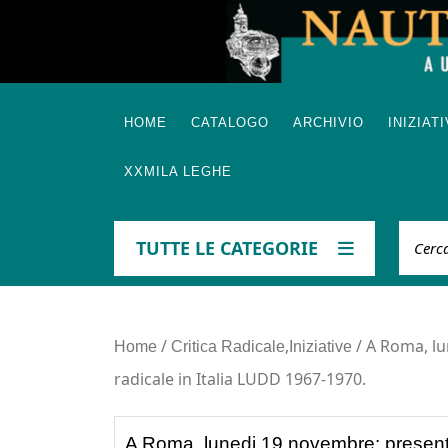
Skip
to
content
HOME
CATALOGO
ARCHIVIO
INIZIAT
XXMILA LEGHE
Cerca
TUTTE LE CATEGORIE
/
,
/ A Roma, lu
Home
Critica Radicale
Iniziative
radicale in Italia LUDD 1967-1970.
A Roma, lunedi 19 novembre: presentaz