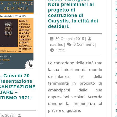
Vaneigem:
Note preliminari al
Note
progetto di
preliminari
costruzione di
al
Oarystis, la città dei
progetto
desideri.
di
costruzione
30
|
30 Gennaio 2015
di
Gennaio
nautilus
|
0 Comment
|
nautilus
Oarystis,
2015
17:15
la
città
La concezione della città trae
dei
la sua ispirazione dal mondo
desideri.
,
 Giovedì 20
dell’infanzia e della
ì
presentazione
femminilità in procinto di
GANIZZAZIONE
emanciparsi dalle sue
IARE –
oppressioni secolari. Accorda
tazione
TISMO 1971-
dunque la preminenza al
IZZAZIONE
piacere di giocare,
LIARE
15
|
lio 2023