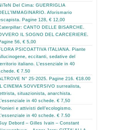
NiTeN Del Cima: GUERRIGLIA
DELL’IMMAGINARIO. Aforismario
escapista. Pagine 128, € 12,00
Caterpillar: CANTO DELLE BISARCHE.
OVVERO IL SOGNO DEL CARCERIERE.
Pagine 56, € 5,00
FLORA PSICOATTIVA ITALIANA. Piante
allucinogene, eccitanti, sedative del
territorio italiano. L’essenziale in 40
schede. € 7.50
ALTROVE N° 25-2025. Pagine 216. €18.00
IL CINEMA SOVVERSIVO surrealista,
lettrista, situazionista, anarchista.
L’essenziale in 40 schede. € 7,50
Pionieri e attivisti dell’ecologismo.
L’essenziale in 40 schede. € 7.50
Guy Debord – Gilles Ivain – Constant