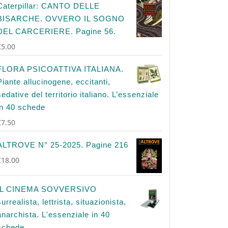
Caterpillar: CANTO DELLE
BISARCHE. OVVERO IL SOGNO
DEL CARCERIERE. Pagine 56.
€
5.00
FLORA PSICOATTIVA ITALIANA.
Piante allucinogene, eccitanti,
sedative del territorio italiano. L’essenziale
in 40 schede
€
7.50
ALTROVE N° 25-2025. Pagine 216
€
18.00
IL CINEMA SOVVERSIVO
surrealista, lettrista, situazionista,
anarchista. L'essenziale in 40
schede.