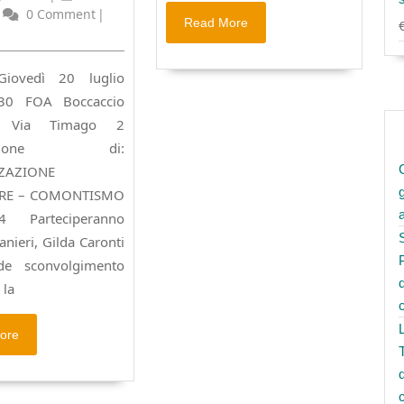
Luglio
utilus
0 Comment
|
Read
Read More
TISMO
2023
More
iovedì 20 luglio
,30 FOA Boccaccio
 Via Timago 2
ntazione di:
ZAZIONE
ARE – COMONTISMO
4 Parteciperanno
nieri, Gilda Caronti
e sconvolgimento
 la
Read
ore
More