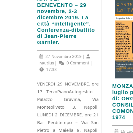
–
BENEVENTO – 29
BENEVENTO
novembre, 2-3
–
dicembre 2019. La
29
città “intelligente”.
novembre,
Conferenza-dibattito
2-
di Jean-Pierre
3
Garnier.
dicembre
2019.
27
|
27 Novembre 2019
La
Novembre
nautilus
|
0 Comment
|
nautilus
città
2019
17:38
“intelligente”.
Conferenza-
VENERDI 29 NOVEMBRE, ore
MONZA
dibattito
MONZA,
17 TerzoPianoAutogestito –
Gioved
di
luglio 
20
Jean-
di: OR
Palazzo Gravina, Via
luglio
Pierre
CONSIL
Monteoliveto 3, Napoli.
presen
Garnier.
COMON
LUNEDI 2 DICEMBRE, ore 21
di:
1974
Bar Perditempo – Via San
ORGAN
CONSI
Pietro a Maiella 8, Napoli.
15 Lug