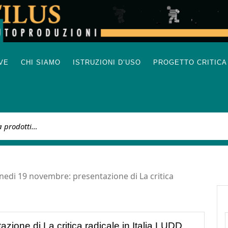
IVE
CHI SIAMO
ISTRUZIONI D’USO
PROGETTO CRITICA
:
nedi 19 novembre: presentazione di La critica
ione di La critica radicale in Italia LUDD