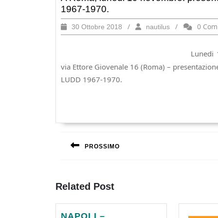
1967-1970.
30
/
nautilus
/
0 Com
30 Ottobre 2018
nautilus
Ottobre
2018
Lunedi 
via Ettore Giovenale 16 (Roma) – presentazione, c
LUDD 1967-1970.
Navigazione
articoli
PROSSIMO
Previous
post:
Related Post
NAPOLI
NAPOLI –