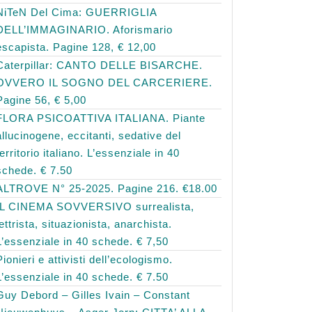
NiTeN Del Cima: GUERRIGLIA
DELL’IMMAGINARIO. Aforismario
escapista. Pagine 128, € 12,00
Caterpillar: CANTO DELLE BISARCHE.
OVVERO IL SOGNO DEL CARCERIERE.
Pagine 56, € 5,00
FLORA PSICOATTIVA ITALIANA. Piante
allucinogene, eccitanti, sedative del
territorio italiano. L’essenziale in 40
schede. € 7.50
ALTROVE N° 25-2025. Pagine 216. €18.00
IL CINEMA SOVVERSIVO surrealista,
lettrista, situazionista, anarchista.
L’essenziale in 40 schede. € 7,50
Pionieri e attivisti dell’ecologismo.
L’essenziale in 40 schede. € 7.50
Guy Debord – Gilles Ivain – Constant