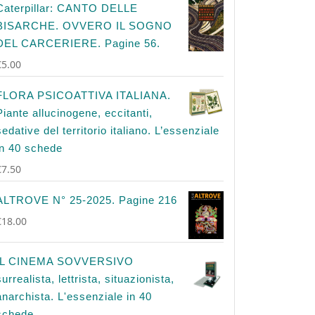
Caterpillar: CANTO DELLE
BISARCHE. OVVERO IL SOGNO
DEL CARCERIERE. Pagine 56.
€
5.00
FLORA PSICOATTIVA ITALIANA.
Piante allucinogene, eccitanti,
sedative del territorio italiano. L’essenziale
in 40 schede
€
7.50
ALTROVE N° 25-2025. Pagine 216
€
18.00
IL CINEMA SOVVERSIVO
surrealista, lettrista, situazionista,
anarchista. L'essenziale in 40
schede.