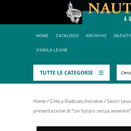
Skip
to
content
HOME
CATALOGO
ARCHIVIO
INIZIAT
XXMILA LEGHE
Cerca
TUTTE LE CATEGORIE
/
,
/ Sestri Lev
Home
Critica Radicale
Iniziative
presentazione di “Un futuro senza avvenire”