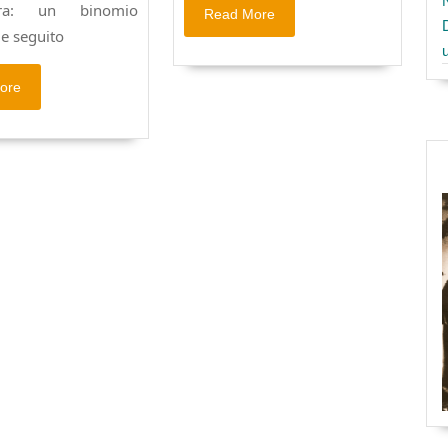
tura: un binomio
Read
Read More
More
le seguito
a
Read
ore
More