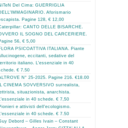
NiTeN Del Cima: GUERRIGLIA
DELL’IMMAGINARIO. Aforismario
escapista. Pagine 128, € 12,00
Caterpillar: CANTO DELLE BISARCHE.
OVVERO IL SOGNO DEL CARCERIERE.
Pagine 56, € 5,00
FLORA PSICOATTIVA ITALIANA. Piante
allucinogene, eccitanti, sedative del
territorio italiano. L’essenziale in 40
schede. € 7.50
ALTROVE N° 25-2025. Pagine 216. €18.00
IL CINEMA SOVVERSIVO surrealista,
lettrista, situazionista, anarchista.
L’essenziale in 40 schede. € 7,50
Pionieri e attivisti dell’ecologismo.
L’essenziale in 40 schede. € 7.50
Guy Debord – Gilles Ivain – Constant