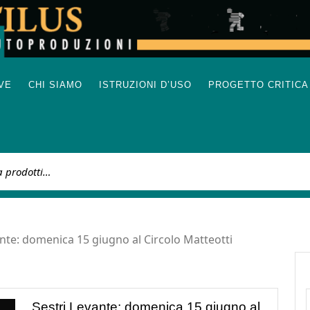
IVE
CHI SIAMO
ISTRUZIONI D’USO
PROGETTO CRITICA
:
ante: domenica 15 giugno al Circolo Matteotti
Sestri Levante: domenica 15 giugno al