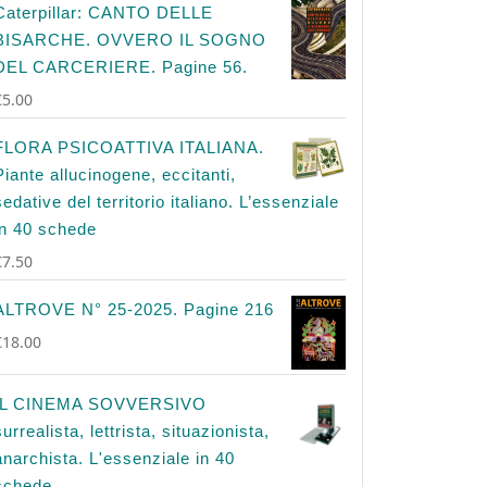
Caterpillar: CANTO DELLE
BISARCHE. OVVERO IL SOGNO
DEL CARCERIERE. Pagine 56.
€
5.00
FLORA PSICOATTIVA ITALIANA.
Piante allucinogene, eccitanti,
sedative del territorio italiano. L’essenziale
in 40 schede
€
7.50
ALTROVE N° 25-2025. Pagine 216
€
18.00
IL CINEMA SOVVERSIVO
surrealista, lettrista, situazionista,
anarchista. L'essenziale in 40
schede.