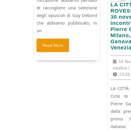
l’occasione abbiamo pensato
LA
LA CIT
di raccogliere una selezione
CITTA’
ROVESC
degli opuscoli di Guy Debord
E
30 nov
IL
che abbiamo pubblicato, in
incontr
SUO
Pierre 
un
ROVES
Milano,
Dal
Genova
Read
Read More
22
Venezi
More
al
30
14 No
novemb
na
|
nautilus
sei
15:20
incontr
con
LA CITTÀ
Jean-
Ciclo di 
Pierre
Garnie
Pierre Ga
a
della pre
Milano,
primo l
Torino,
italia
Genova