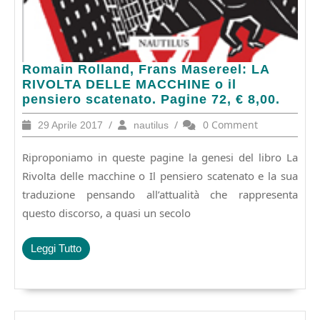
Romain
Romain Rolland, Frans Masereel: LA
Rolland,
RIVOLTA DELLE MACCHINE o il
Frans
pensiero scatenato. Pagine 72, € 8,00.
Masereel:
29
/
nautilus
/
0 Comment
29 Aprile 2017
nautilus
LA
Aprile
RIVOLTA
2017
Riproponiamo in queste pagine la genesi del libro La
DELLE
MACCHINE
Rivolta delle macchine o Il pensiero scatenato e la sua
o
traduzione pensando all’attualità che rappresenta
il
questo discorso, a quasi un secolo
pensiero
scatenato.
Pagine
Leggi
Leggi Tutto
72,
Tutto
€
8,00.