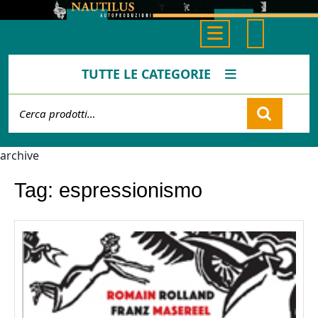
Skip
to
Open
content
Button
TUTTE LE CATEGORIE
Cerca:
Cart
archive
Tag:
espressionismo