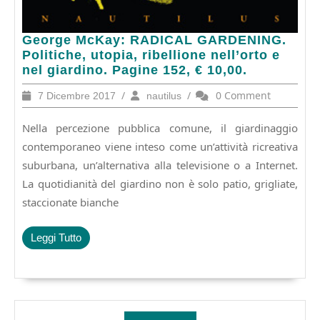
George
George McKay: RADICAL GARDENING.
McKay:
Politiche, utopia, ribellione nell’orto e
RADICAL
nel giardino. Pagine 152, € 10,00.
GARDENING.
7
/
nautilus
/
0 Comment
7 Dicembre 2017
nautilus
Politiche,
Dicembre
utopia,
2017
Nella percezione pubblica comune, il giardinaggio
ribellione
nell’orto
contemporaneo viene inteso come un’attività ricreativa
e
suburbana, un’alternativa alla televisione o a Internet.
nel
La quotidianità del giardino non è solo patio, grigliate,
giardino.
staccionate bianche
Pagine
152,
€
Leggi
Leggi Tutto
10,00.
Tutto