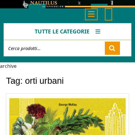
Skip
to
Open
content
Button
TUTTE LE CATEGORIE
Cerca:
Cart
archive
Tag:
orti urbani