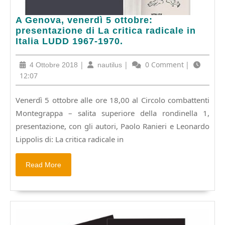
A
A Genova, venerdì 5 ottobre:
Genova,
presentazione di La critica radicale in
venerdì
Italia LUDD 1967-1970.
5
ottobre:
4
|
nautilus
|
0 Comment
|
4 Ottobre 2018
nautilus
presentazione
Ottobre
12:07
di
2018
La
Venerdì 5 ottobre alle ore 18,00 al Circolo combattenti
critica
Montegrappa – salita superiore della rondinella 1,
radicale
in
presentazione, con gli autori, Paolo Ranieri e Leonardo
Italia
Lippolis di: La critica radicale in
LUDD
1967-
Read
Read More
1970.
More