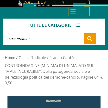
Skip
to
Open
content
Button
TUTTE LE CATEGORIE
Cerca:
Cart
/
/ Franco Cantù:
Home
Critica Radicale
CONTROINDAGINE (MINIMA) DI UN MALATO SUL
“MALE INCURABILE”. Della patogenesi sociale e
dell’eziologia politica del demone-cancro. Pagine 64, €
3,50.