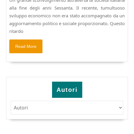
1971-
alla fine degli anni Sessanta. Il recente, tumultuoso
1974.
Pagine
sviluppo economico non era stato accompagnato da un
878,
aggiornamento politico e sociale proporzionato. Questo
€
ritardo
35,00
Read
Read More
More
Autori