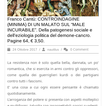
Franco Cantù: CONTROINDAGINE
(MINIMA) DI UN MALATO SUL “MALE
INCURABILE”. Della patogenesi sociale e
dell’eziologia politica del demone-cancro.
Pagine 64, € 3,50.
24
/
nautilus
/
0 Comment
24 Ottobre 2017
nautilus
Ottobre
2017
La resistenza non è solo quella bella, dannata, un po’
romantica, che si esercita in armi contro gli oppressori,
come quella dei guerriglieri kurdi o dei partigiani
contro tutti i fascismi.
E’ una cosa a cui ogni essere pensante è chiamato
quotidianamente.
L’arroganza del potere si presenta con aspetti molteplici
e multiformi, talvolta con insospettabili sorrisi suadenti,