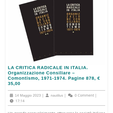
LA
LA CRITICA RADICALE IN ITALIA.
CRITICA
Organizzazione Consiliare –
RADICALE
Comontismo, 1971-1974. Pagine 878, €
IN
35,00
ITALIA.
Organizzazione
14
|
nautilus
|
0 Comment
|
14 Maggio 2023
nautilus
Consiliare
Maggio
17:14
–
2023
Comontismo,
Un grande sconvolgimento attraversa la società italiana