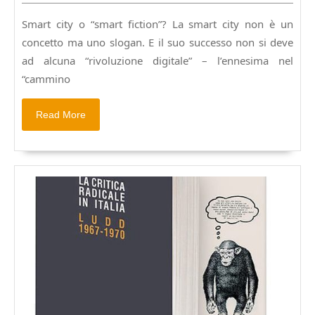
“città
2019
radiosa”
Smart city o “smart fiction”? La smart city non è un
nell’era
concetto ma uno slogan. E il suo successo non si deve
digitale.
Pagine
ad alcuna “rivoluzione digitale” – l’ennesima nel
40,
“cammino
€
3,50
Read
Read More
More