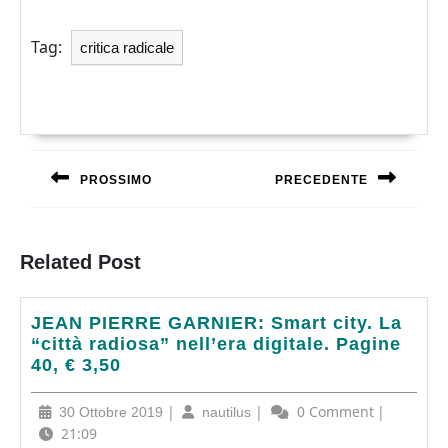
Tag:
critica radicale
Navigazione
articoli
PROSSIMO
PRECEDENTE
Previous
Next
post:
post:
Related Post
JEAN
JEAN PIERRE GARNIER: Smart city. La
PIERRE
“città radiosa” nell’era digitale. Pagine
GARNIER:
40, € 3,50
Smart
city.
30
|
nautilus
|
0 Comment
|
30 Ottobre 2019
nautilus
La
Ottobre
21:09