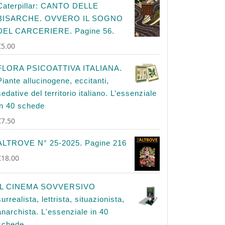
Caterpillar: CANTO DELLE
BISARCHE. OVVERO IL SOGNO
DEL CARCERIERE. Pagine 56.
€
5.00
FLORA PSICOATTIVA ITALIANA.
Piante allucinogene, eccitanti,
sedative del territorio italiano. L’essenziale
in 40 schede
€
7.50
ALTROVE N° 25-2025. Pagine 216
€
18.00
IL CINEMA SOVVERSIVO
surrealista, lettrista, situazionista,
anarchista. L'essenziale in 40
schede.