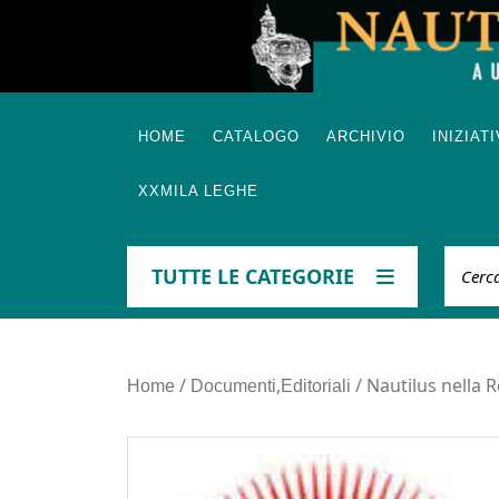
Skip
to
content
HOME
CATALOGO
ARCHIVIO
INIZIAT
XXMILA LEGHE
Cerca
TUTTE LE CATEGORIE
/
,
/ Nautilus nella R
Home
Documenti
Editoriali