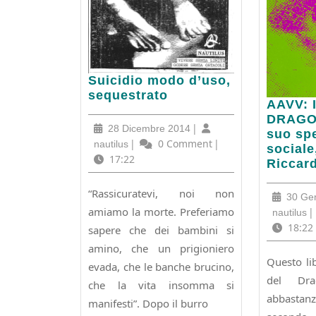
Suicidio
Suicidio modo d’uso,
modo
sequestrato
AAVV:
AAVV:
d’uso,
INTOR
DRAGO.
sequestrato
28
|
28 Dicembre 2014
AL
suo sp
Dicembre
nautilus
|
0 Comment
|
nautilus
DRAGO
sociale
2014
17:22
La
Riccard
droga
e
“Rassicuratevi, noi non
30 Ge
il
amiamo la morte. Preferiamo
na
|
nautilus
suo
18:22
sapere che dei bambini si
spettac
amino, che un prigioniero
sociale
Questo lib
a
evada, che le banche brucino,
del Dra
cura
che la vita insomma si
di
abbastanz
manifesti”. Dopo il burro
Riccar