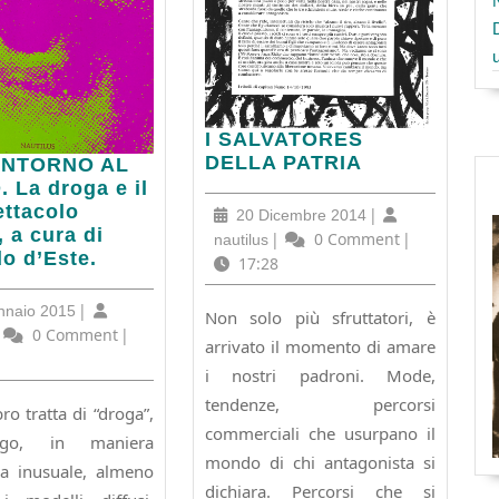
I
I SALVATORES
SALVATORES
DELLA PATRIA
 INTORNO AL
DELLA
NO
 La droga e il
PATRIA
ettacolo
20
|
20 Dicembre 2014
.
, a cura di
Dicembre
nautilus
|
0 Comment
|
nautilus
o d’Este.
2014
17:28
30
|
nnaio 2015
Non solo più sfruttatori, è
Gennaio
utilus
0 Comment
|
arrivato il momento di amare
2015
olo
i nostri padroni. Mode,
,
tendenze, percorsi
ro tratta di “droga”,
commerciali che usurpano il
go, in maniera
mondo di chi antagonista si
a inusuale, almeno
do
dichiara. Percorsi che si