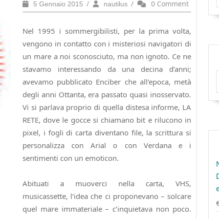
5
/
nautilus
/
0 Comment
5 Gennaio 2015
nautilus
Gennaio
2015
Nel 1995 i sommergibilisti, per la prima volta,
vengono in contatto con i misteriosi navigatori di
un mare a noi sconosciuto, ma non ignoto. Ce ne
stavamo interessando da una decina d’anni;
avevamo pubblicato Enciber che all’epoca, metà
degli anni Ottanta, era passato quasi inosservato.
Vi si parlava proprio di quella distesa informe, LA
RETE, dove le gocce si chiamano bit e rilucono in
pixel, i fogli di carta diventano file, la scrittura si
personalizza con Arial o con Verdana e i
sentimenti con un emoticon.
Abituati a muoverci nella carta, VHS,
musicassette, l’idea che ci proponevano – solcare
quel mare immateriale – c’inquietava non poco.