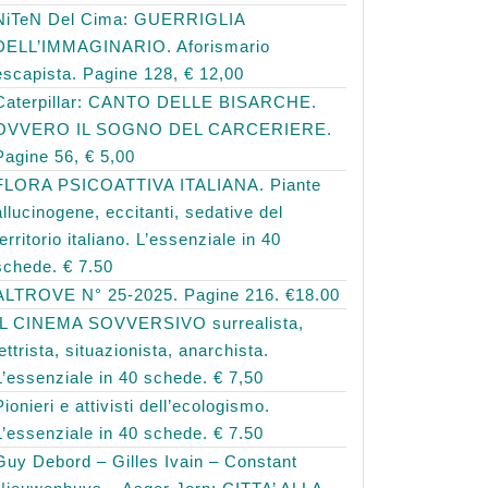
NiTeN Del Cima: GUERRIGLIA
DELL’IMMAGINARIO. Aforismario
escapista. Pagine 128, € 12,00
Caterpillar: CANTO DELLE BISARCHE.
OVVERO IL SOGNO DEL CARCERIERE.
Pagine 56, € 5,00
FLORA PSICOATTIVA ITALIANA. Piante
allucinogene, eccitanti, sedative del
territorio italiano. L’essenziale in 40
schede. € 7.50
ALTROVE N° 25-2025. Pagine 216. €18.00
IL CINEMA SOVVERSIVO surrealista,
lettrista, situazionista, anarchista.
L’essenziale in 40 schede. € 7,50
Pionieri e attivisti dell’ecologismo.
L’essenziale in 40 schede. € 7.50
Guy Debord – Gilles Ivain – Constant