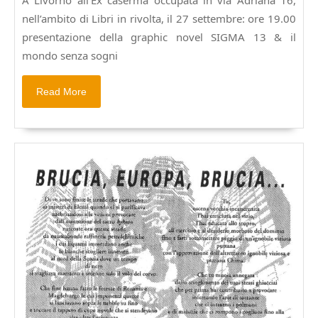
A Livorno all’Ex caserma occupata in via Adriana 16,
Sigma
nell’ambito di Libri in rivolta, il 27 settembre: ore 19.00
13
e
presentazione della graphic novel SIGMA 13 & il
il
mondo senza sogni
mondo
senza
Read
Read More
sogni
More
e
di
Nautilus
autoproduzioni