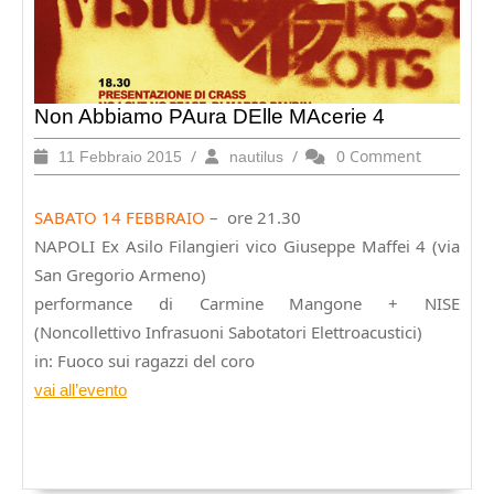
Non Abbiamo PAura DElle MAcerie 4
11
/
nautilus
/
0 Comment
11 Febbraio 2015
nautilus
Febbraio
2015
SABATO 14 FEBBRAIO
– ore 21.30
NAPOLI
Ex Asilo Filangieri vico Giuseppe Maffei 4 (via
San Gregorio Armeno)
performance di Carmine Mangone + NISE
(Noncollettivo Infrasuoni Sabotatori Elettroacustici)
in: Fuoco sui ragazzi del coro
vai all’evento
Navigazione