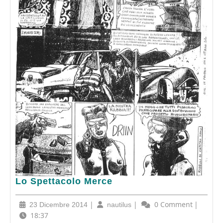
Lo
Lo Spettacolo Merce
Spettacolo
Merce
23
|
nautilus
|
0 Comment
|
23 Dicembre 2014
nautilus
Dicembre
18:37