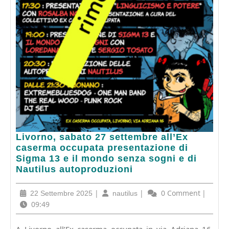
Livorno,
Livorno, sabato 27 settembre all’Ex
sabato
caserma occupata presentazione di
27
Sigma 13 e il mondo senza sogni e di
settembre
Nautilus autoproduzioni
all’Ex
caserma
22
|
nautilus
|
0 Comment
|
22 Settembre 2025
nautilus
occupata
Settembre
09:49
presentazione
2025
di