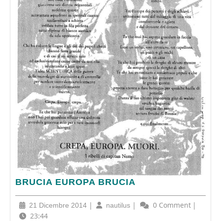
BRUCIA
BRUCIA EUROPA BRUCIA
EUROPA
BRUCIA
21
|
nautilus
|
0 Comment
|
21 Dicembre 2014
nautilus
Dicembre
23:44