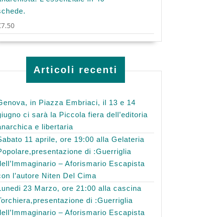
schede.
€
7.50
Articoli recenti
Genova, in Piazza Embriaci, il 13 e 14
giugno ci sarà la Piccola fiera dell’editoria
anarchica e libertaria
Sabato 11 aprile, ore 19:00 alla Gelateria
Popolare,presentazione di :Guerriglia
dell’Immaginario – Aforismario Escapista
con l’autore Niten Del Cima
Lunedi 23 Marzo, ore 21:00 alla cascina
Torchiera,presentazione di :Guerriglia
dell’Immaginario – Aforismario Escapista