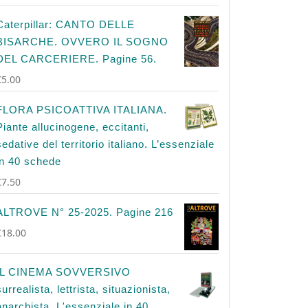
Caterpillar: CANTO DELLE
BISARCHE. OVVERO IL SOGNO
DEL CARCERIERE. Pagine 56.
€
5.00
FLORA PSICOATTIVA ITALIANA.
Piante allucinogene, eccitanti,
sedative del territorio italiano. L’essenziale
in 40 schede
€
7.50
ALTROVE N° 25-2025. Pagine 216
€
18.00
IL CINEMA SOVVERSIVO
surrealista, lettrista, situazionista,
anarchista. L'essenziale in 40