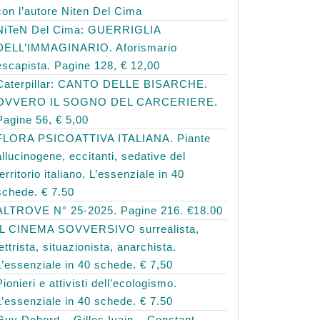
con l’autore Niten Del Cima
NiTeN Del Cima: GUERRIGLIA
DELL’IMMAGINARIO. Aforismario
escapista. Pagine 128, € 12,00
Caterpillar: CANTO DELLE BISARCHE.
OVVERO IL SOGNO DEL CARCERIERE.
Pagine 56, € 5,00
FLORA PSICOATTIVA ITALIANA. Piante
allucinogene, eccitanti, sedative del
territorio italiano. L’essenziale in 40
schede. € 7.50
ALTROVE N° 25-2025. Pagine 216. €18.00
IL CINEMA SOVVERSIVO surrealista,
lettrista, situazionista, anarchista.
L’essenziale in 40 schede. € 7,50
Pionieri e attivisti dell’ecologismo.
L’essenziale in 40 schede. € 7.50
Guy Debord – Gilles Ivain – Constant