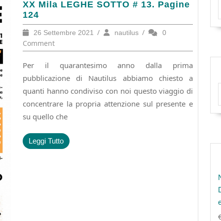
XX
XX Mila LEGHE SOTTO # 13. Pagine
Mila
124
LEGHE
26
/
nautilus
/
0
26 Settembre 2021
nautilus
SOTTO
Settembre
Comment
#
2021
13.
Per il quarantesimo anno dalla prima
Pagine
124
pubblicazione di Nautilus abbiamo chiesto a
quanti hanno condiviso con noi questo viaggio di
concentrare la propria attenzione sul presente e
su quello che
Leggi
Leggi Tutto
Tutto