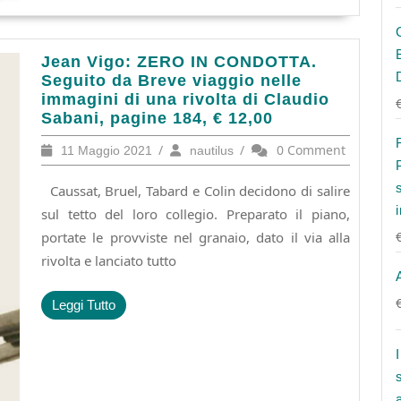
Jean
Jean Vigo: ZERO IN CONDOTTA.
Vigo:
Seguito da Breve viaggio nelle
ZERO
immagini di una rivolta di Claudio
IN
Sabani, pagine 184, € 12,00
CONDOTTA.
11
/
nautilus
/
0 Comment
11 Maggio 2021
nautilus
Seguito
Maggio
da
2021
Caussat, Bruel, Tabard e Colin decidono di salire
Breve
viaggio
sul tetto del loro collegio. Preparato il piano,
nelle
portate le provviste nel granaio, dato il via alla
immagini
rivolta e lanciato tutto
di
una
rivolta
Leggi
Leggi Tutto
di
Tutto
Claudio
Sabani,
pagine
184,