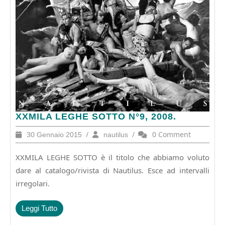
XXMILA
XXMILA LEGHE SOTTO N°9, 2008.
LEGHE
30
/
nautilus
/
0 Comment
30 Gennaio 2015
nautilus
SOTTO
Gennaio
N°9,
2015
XXMILA LEGHE SOTTO è il titolo che abbiamo voluto
2008.
dare al catalogo/rivista di Nautilus. Esce ad intervalli
irregolari.
Leggi
Leggi Tutto
Tutto