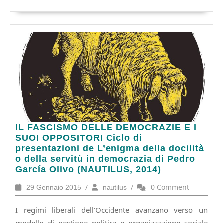
IL
IL FASCISMO DELLE DEMOCRAZIE E I
FASCISMO
SUOI OPPOSITORI Ciclo di
DELLE
presentazioni de L’enigma della docilità
DEMOCRAZIE
o della servitù in democrazia di Pedro
E
García Olivo (NAUTILUS, 2014)
I
29
/
nautilus
/
0 Comment
29 Gennaio 2015
nautilus
SUOI
Gennaio
OPPOSITORI
2015
I regimi liberali dell’Occidente avanzano verso un
Ciclo
di
modello di gestione politica e organizzazione sociale