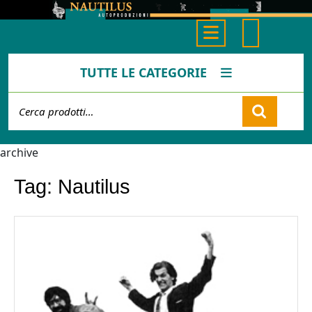
Skip
to
Open
content
Button
TUTTE LE CATEGORIE
Cerca:
Cart
archive
Tag:
Nautilus