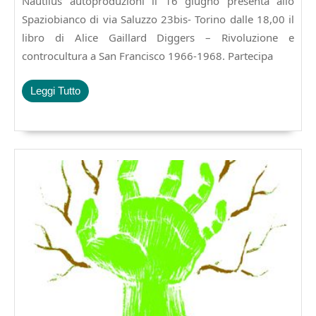
Nautilus autoproduzioni il 16 giugno presenta allo
presentazione
di
Spaziobianco di via Saluzzo 23bis- Torino dalle 18,00 il
DIGGERS
libro di Alice Gaillard Diggers – Rivoluzione e
di
controcultura a San Francisco 1966-1968. Partecipa
Alice
Gaillard
Leggi
Leggi Tutto
Tutto