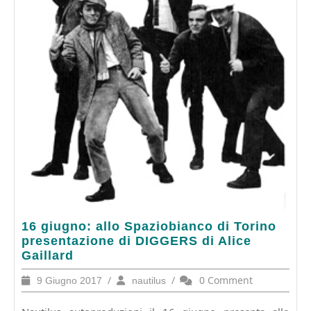
16
16 giugno: allo Spaziobianco di Torino
giugno:
presentazione di DIGGERS di Alice
allo
Gaillard
Spaziobianco
9
/
nautilus
/
0 Comment
9 Giugno 2017
nautilus
di
Giugno
Torino
2017