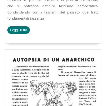
presentazioni
che si potrebbe definire fascismo democratico.
de
Condividendo con i fascismi del passato due tratti
L’enigma
fondamentali (assenza
della
docilità
o
Leggi
Leggi Tutto
della
Tutto
servitù
in
democrazia
di
Pedro
García
Olivo
(NAUTILUS,
2014)