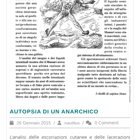
AUTOPSIA
AUTOPSIA DI UN ANARCHICO
DI
26
/
nautilus
/
0 Comment
26 Gennaio 2015
nautilus
UN
Gennaio
ANARCHICO
2015
L’analisi delle escoriazioni cutanee e delle lacerazioni