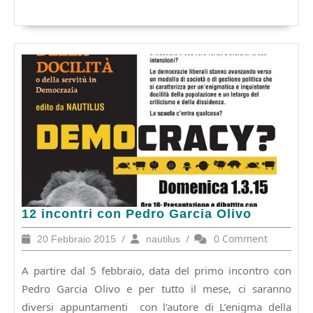
di
Tutto
una
band
non
classificata.
12
12 incontri con Pedro Garcia Olivo
incontri
20
/
nautilus
/
0 Comment
20 Febbraio 2015
nautilus
con
Febbraio
Pedro
2015
A partire dal 5 febbraio, data del primo incontro con
Garcia
Olivo
Pedro Garcia Olivo e per tutto il mese, ci saranno
diversi appuntamenti con l’autore di L’enigma della