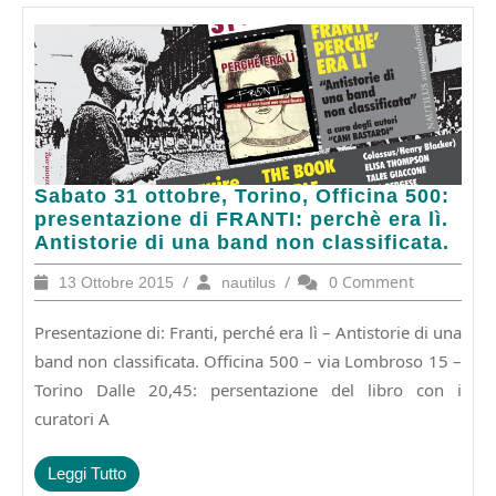
Sabato
Sabato 31 ottobre, Torino, Officina 500:
31
presentazione di FRANTI: perchè era lì.
ottobre,
Antistorie di una band non classificata.
Torino,
13
/
nautilus
/
0 Comment
13 Ottobre 2015
nautilus
Officina
Ottobre
500:
2015
Presentazione di: Franti, perché era lì – Antistorie di una
presentazione
di
band non classificata. Officina 500 – via Lombroso 15 –
FRANTI:
Torino Dalle 20,45: persentazione del libro con i
perchè
curatori A
era
lì.
Antistorie
Leggi
Leggi Tutto