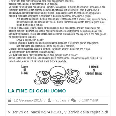
LA
LA FINE DI OGNI UOMO
FINE
12
/
nautilus
/
0 Comment
12 Gennaio 2015
nautilus
DI
Gennaio
OGNI
2015
Vi scrivo dai paesi dell’ATROCE, vi scrivo dalla capitale di
UOMO