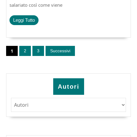
salariato così come viene
Leggi
Leggi Tutto
Tutto
Paginazione
degli
1
2
3
Successivi
articoli
Autori