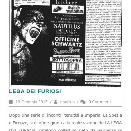
LEGA
LEGA DEI FURIOSI
DEI
19
/
nautilus
/
0 Comment
19 Gennaio 2015
nautilus
FURIOSI
Gennaio
2015
Dopo una serie di incontri tenutisi a Imperia, La Spezia
e Firenze, si è infine giunti alla realizzazione de LA LEGA
DEI FURIOSI: catalogo collettivo nato dall’esigenza di