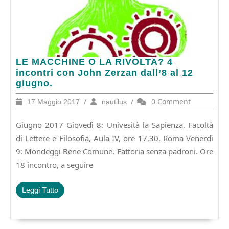
LE
LE MACCHINE O LA RIVOLTA? 4
MACCHINE
incontri con John Zerzan dall’8 al 12
O
giugno.
LA
17
/
nautilus
/
0 Comment
17 Maggio 2017
nautilus
RIVOLTA?
Maggio
4
2017
Giugno 2017 Giovedì 8: Univesità la Sapienza. Facoltà
incontri
con
di Lettere e Filosofia, Aula IV, ore 17,30. Roma Venerdì
John
9: Mondeggi Bene Comune. Fattoria senza padroni. Ore
Zerzan
18 incontro, a seguire
dall’8
al
12
Leggi
Leggi Tutto
giugno.
Tutto