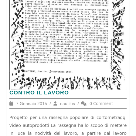
CONTRO
CONTRO IL LAVORO
IL
7
/
nautilus
/
0 Comment
7 Gennaio 2015
nautilus
LAVORO
Gennaio
2015
Progetto per una rassegna popolare di cortometraggi
video autoprodotti La rassegna ha lo scopo di mettere
in luce la nocività del lavoro, a partire dal lavoro