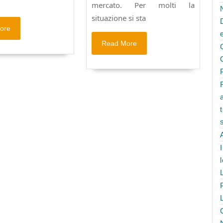
mercato. Per molti la
situazione si sta
Read
ore
More
Read
Read More
More