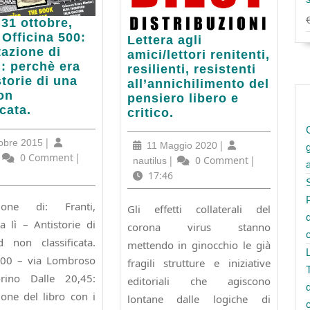
31 ottobre,
 Officina 500:
Lettera
Lettera agli
,
azione di
agli
amici/lettori renitenti,
: perchè era
amici/lettori
resilienti, resistenti
a
storie di una
renitenti,
all’annichilimento del
on
resilienti,
pensiero libero e
tazione
icata.
resistenti
critico.
all’annichilimento
:
del
13
|
obre 2015
11
|
11 Maggio 2020
pensiero
Ottobre
utilus
0 Comment
|
Maggio
nautilus
|
0 Comment
|
nautilus
libero
2015
2020
17:46
e
rie
critico.
zione di: Franti,
Gli effetti collaterali del
a lì – Antistorie di
corona virus stanno
 non classificata.
mettendo in ginocchio le già
500 – via Lombroso
fragili strutture e iniziative
icata.
ino Dalle 20,45:
editoriali che agiscono
ione del libro con i
lontane dalle logiche di