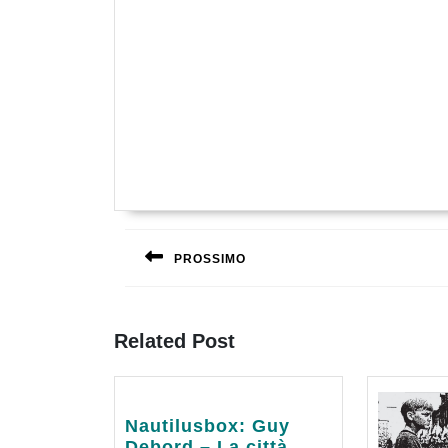
Navigazione
articoli
PROSSIMO
Previous
post:
Related Post
Nautilusbox:
Nautilusbox: Guy
Guy
Debord – La città