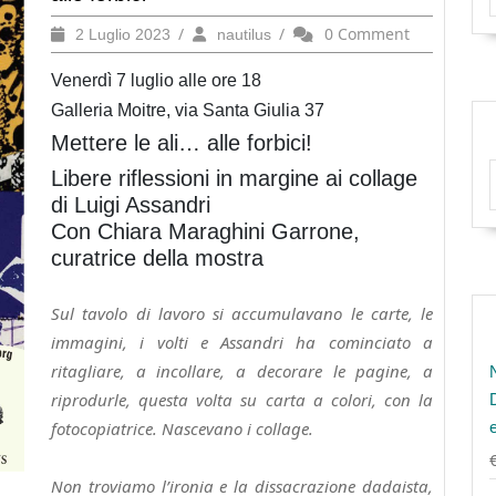
2
/
nautilus
/
0 Comment
2 Luglio 2023
nautilus
Luglio
2023
Venerdì 7 luglio alle ore 18
Galleria Moitre, via Santa Giulia 37
Mettere le ali… alle forbici!
Libere riflessioni in margine ai collage
di Luigi Assandri
Con Chiara Maraghini Garrone,
curatrice della mostra
Sul tavolo di lavoro si accumulavano le carte, le
immagini, i volti e Assandri ha cominciato a
ritagliare, a incollare, a decorare le pagine, a
riprodurle, questa volta su carta a colori, con la
fotocopiatrice. Nascevano i collage.
Non troviamo l’ironia e la dissacrazione dadaista,