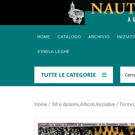
Skip
to
content
HOME
CATALOGO
ARCHIVIO
INIZIAT
XXMILA LEGHE
Cerca
TUTTE LE CATEGORIE
/
,
,
/ Torino,
Home
'68 e dintorni
Articoli
Iniziative