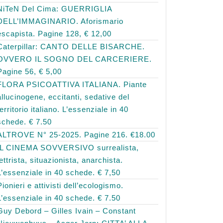
NiTeN Del Cima: GUERRIGLIA
DELL’IMMAGINARIO. Aforismario
escapista. Pagine 128, € 12,00
Caterpillar: CANTO DELLE BISARCHE.
OVVERO IL SOGNO DEL CARCERIERE.
Pagine 56, € 5,00
FLORA PSICOATTIVA ITALIANA. Piante
allucinogene, eccitanti, sedative del
territorio italiano. L’essenziale in 40
schede. € 7.50
ALTROVE N° 25-2025. Pagine 216. €18.00
IL CINEMA SOVVERSIVO surrealista,
lettrista, situazionista, anarchista.
L’essenziale in 40 schede. € 7,50
Pionieri e attivisti dell’ecologismo.
L’essenziale in 40 schede. € 7.50
Guy Debord – Gilles Ivain – Constant