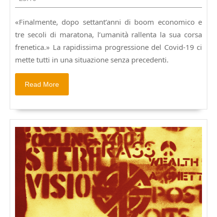
volo
2020
dell’angelo
«Finalmente, dopo settant’anni di boom economico e
tre secoli di maratona, l’umanità rallenta la sua corsa
frenetica.» La rapidissima progressione del Covid-19 ci
mette tutti in una situazione senza precedenti.
Read
Read More
More