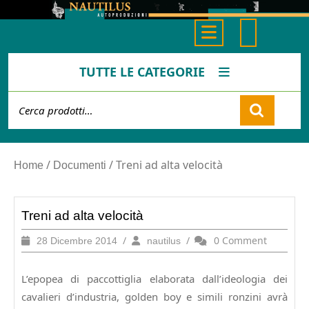
Skip
to
Open
content
Button
TUTTE LE CATEGORIE
Cerca:
Cart
/
/ Treni ad alta velocità
Home
Documenti
Treni ad alta velocità
28
/
nautilus
/
0 Comment
28 Dicembre 2014
nautilus
Dicembre
2014
L’epopea di paccottiglia elaborata dall’ideologia dei
cavalieri d’industria, golden boy e simili ronzini avrà