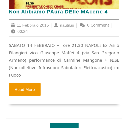
Non
Non Abbiamo PAura DElle MAcerie 4
Abbiamo
PAura
11
|
nautilus
|
0 Comment
|
11 Febbraio 2015
nautilus
DElle
Febbraio
00:24
MAcerie
2015
4
SABATO 14 FEBBRAIO – ore 21.30 NAPOLI Ex Asilo
Filangieri vico Giuseppe Maffei 4 (via San Gregorio
Armeno) performance di Carmine Mangone + NISE
(Noncollettivo Infrasuoni Sabotatori Elettroacustici) in:
Fuoco
Read
Read More
More