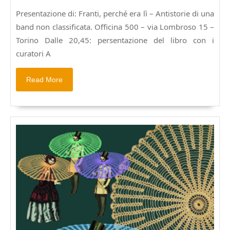
di
Presentazione di: Franti, perché era lì – Antistorie di una
FRANTI:
band non classificata. Officina 500 – via Lombroso 15 –
perchè
era
Torino Dalle 20,45: persentazione del libro con i
lì.
curatori A
Antistorie
di
Read
Read More
una
More
band
non
classificata.