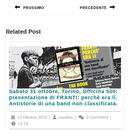
articoli
PROSSIMO
PRECEDENTE
Previous
Next
post:
post:
Related Post
Sabato
Sabato 31 ottobre, Torino, Officina 500:
31
presentazione di FRANTI: perchè era lì.
ottobre,
Antistorie di una band non classificata.
Torino,
Officina
13
|
nautilus
|
0 Comment
|
13 Ottobre 2015
nautilus
500:
Ottobre
13:18
presentazione
2015