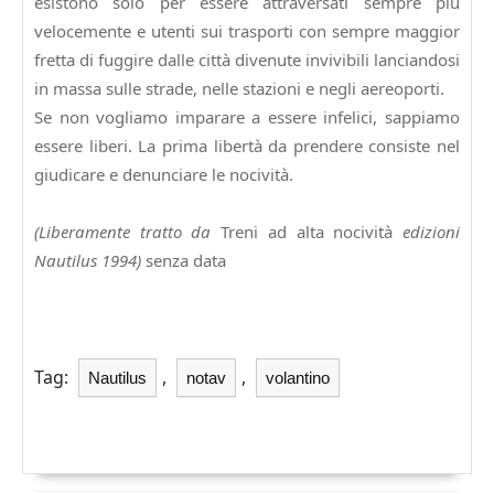
esistono solo per essere attraversati sempre più
velocemente e utenti sui trasporti con sempre maggior
fretta di fuggire dalle città divenute invivibili lanciandosi
in massa sulle strade, nelle stazioni e negli aereoporti.
Se non vogliamo imparare a essere infelici, sappiamo
essere liberi. La prima libertà da prendere consiste nel
giudicare e denunciare le nocività.
(Liberamente tratto da
Treni ad alta nocività
edizioni
Nautilus 1994)
senza data
Tag:
,
,
Nautilus
notav
volantino
Navigazione