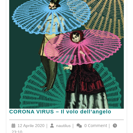
CORONA
CORONA VIRUS – Il volo dell’angelo
VIRUS
–
12
|
nautilus
|
0 Comment
|
12 Aprile 2020
nautilus
Il
Aprile
23:10