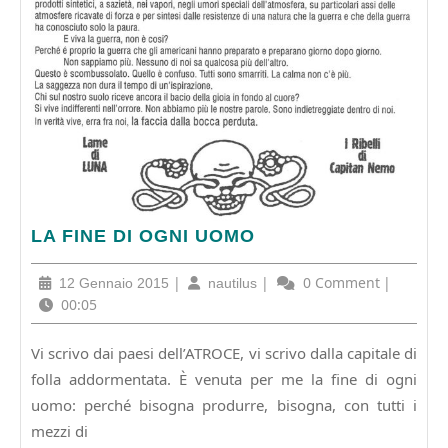
LA
LA FINE DI OGNI UOMO
FINE
DI
12
|
nautilus
|
0 Comment
|
12 Gennaio 2015
nautilus
OGNI
Gennaio
00:05
UOMO
2015
Vi scrivo dai paesi dell’ATROCE, vi scrivo dalla capitale di
folla addormentata. È venuta per me la fine di ogni
uomo: perché bisogna produrre, bisogna, con tutti i
mezzi di