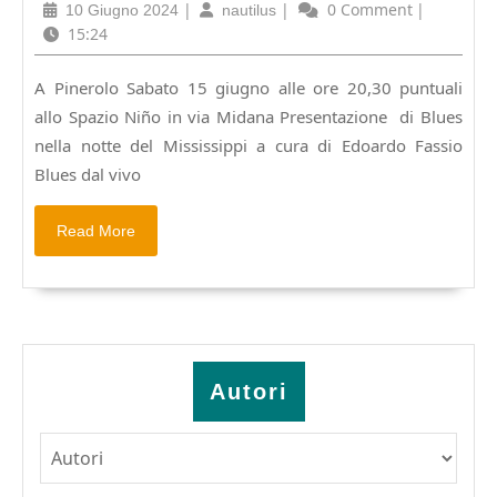
allo
10
|
nautilus
|
0 Comment
|
10 Giugno 2024
nautilus
Spazio
Giugno
15:24
Niño
2024
presentazione
A Pinerolo Sabato 15 giugno alle ore 20,30 puntuali
di
allo Spazio Niño in via Midana Presentazione di Blues
BLUES
NELLA
nella notte del Mississippi a cura di Edoardo Fassio
NOTTE
Blues dal vivo
DEL
MISSISSIPPI
Read
Read More
More
Autori