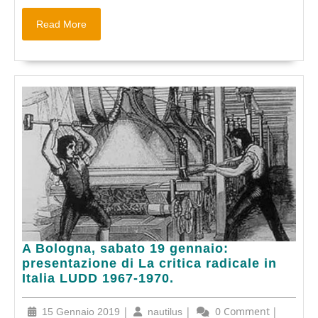
Read
Read More
More
A
A Bologna, sabato 19 gennaio:
Bologna,
presentazione di La critica radicale in
sabato
Italia LUDD 1967-1970.
19
gennaio:
15
|
nautilus
|
0 Comment
|
15 Gennaio 2019
nautilus