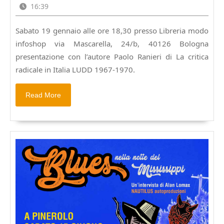
presentazione
Gennaio
16:39
di
2019
La
Sabato 19 gennaio alle ore 18,30 presso Libreria modo
critica
infoshop via Mascarella, 24/b, 40126 Bologna
radicale
in
presentazione con l’autore Paolo Ranieri di La critica
Italia
radicale in Italia LUDD 1967-1970.
LUDD
1967-
Read
Read More
1970.
More