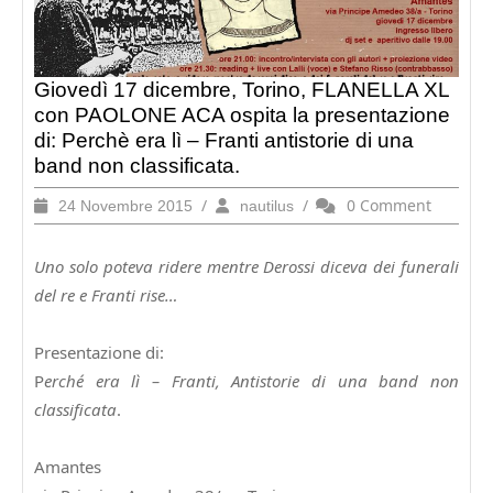
Giovedì 17 dicembre, Torino, FLANELLA XL
con PAOLONE ACA ospita la presentazione
di: Perchè era lì – Franti antistorie di una
band non classificata.
24
/
nautilus
/
0 Comment
24 Novembre 2015
nautilus
Novembre
2015
Uno solo poteva ridere mentre Derossi diceva dei funerali
del re e Franti rise…
Presentazione di:
P
erché era lì – Franti, Antistorie di una band non
classificata
.
Amantes