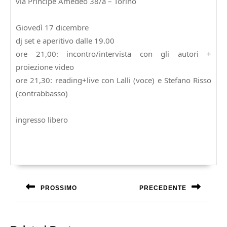
via Principe Amedeo 38/a – Torino
Giovedì 17 dicembre
dj set e aperitivo dalle 19.00
ore 21,00: incontro/intervista con gli autori +
proiezione video
ore 21,30: reading+live con Lalli (voce) e Stefano Risso
(contrabbasso)
ingresso libero
Navigazione
articoli
PROSSIMO
PRECEDENTE
Previous
Next
post:
post: