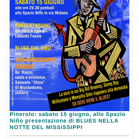
Pinerolo:
Pinerolo: sabato 15 giugno, allo Spazio
sabato
Niño presentazione di BLUES NELLA
15
NOTTE DEL MISSISSIPPI
giugno,