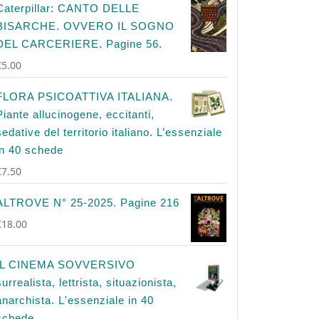
Caterpillar: CANTO DELLE
BISARCHE. OVVERO IL SOGNO
DEL CARCERIERE. Pagine 56.
€
5.00
FLORA PSICOATTIVA ITALIANA.
Piante allucinogene, eccitanti,
sedative del territorio italiano. L’essenziale
in 40 schede
€
7.50
ALTROVE N° 25-2025. Pagine 216
€
18.00
IL CINEMA SOVVERSIVO
surrealista, lettrista, situazionista,
anarchista. L'essenziale in 40
schede.