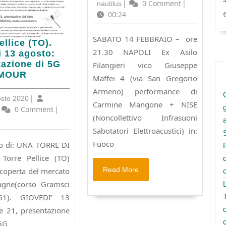
MAcerie
Febbraio
nautilus
|
0 Comment
|
nautilus
4
2015
00:24
SABATO 14 FEBBRAIO – ore
ellice (TO).
21.30 NAPOLI Ex Asilo
 13 agosto:
tazione di 5G
Filangieri vico Giuseppe
ì
MOUR
Maffei 4 (via San Gregorio
Armeno) performance di
:
10
|
osto 2020
Carmine Mangone + NISE
tazione
Agosto
utilus
0 Comment
|
(Noncollettivo Infrasuoni
2020
Sabotatori Elettroacustici) in:
Fuoco
to di: UNA TORRE DI
R
Torre Pellice (TO)
Read
Read More
a coperta del mercato
More
agne(corso Gramsci
1). GIOVEDI’ 13
e 21, presentazione
 5G