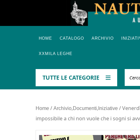
Skip
to
content
HOME
CATALOGO
ARCHIVIO
INIZIAT
XXMILA LEGHE
Cerca
TUTTE LE CATEGORIE
/
,
,
/ Venerdì
Home
Archivio
Documenti
Iniziative
impossibile a chi non vuole che i sogni si av