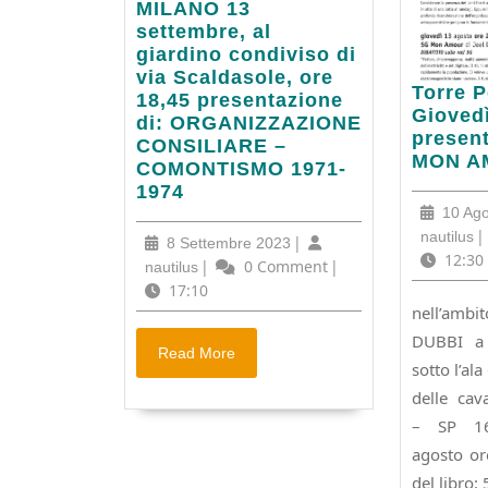
MILANO
MILANO 13
13
settembre, al
settembre,
giardino condiviso di
al
via Scaldasole, ore
Torre
Torre P
giardino
18,45 presentazione
Pellice
Giovedì
condiviso
di: ORGANIZZAZIONE
(TO).
presen
di
CONSILIARE –
Gioved
MON A
via
COMONTISMO 1971-
13
Scaldasole,
1974
agosto
ore
10 Ag
presen
18,45
na
|
nautilus
8
|
8 Settembre 2023
di
presentazione
12:30
Settembre
nautilus
|
0 Comment
|
nautilus
5G
di:
2023
17:10
MON
ORGANIZZAZIONE
nell’ambi
AMOU
CONSILIARE
DUBBI a 
–
Read
Read More
sotto l’al
COMONTISMO
More
1971-
delle cav
1974
– SP 16
agosto or
del libro: