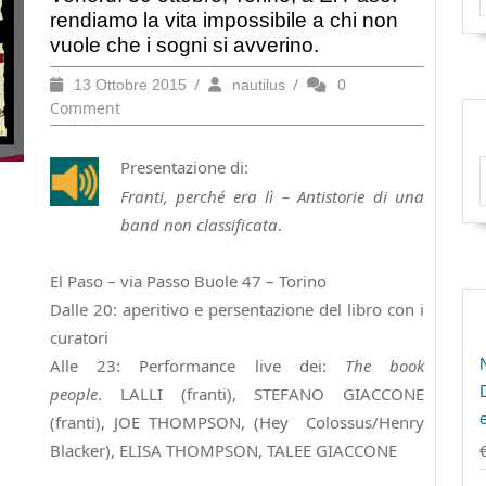
rendiamo la vita impossibile a chi non
vuole che i sogni si avverino.
13
/
nautilus
/
0
13 Ottobre 2015
nautilus
Ottobre
Comment
2015
Presentazione di:
Franti, perché era lì – Antistorie di una
band non classificata
.
El Paso – via Passo Buole 47 – Torino
Dalle 20: aperitivo e persentazione del libro con i
curatori
Alle 23: Performance live dei:
The book
people
. LALLI (franti), STEFANO GIACCONE
(franti), JOE THOMPSON, (Hey Colossus/Henry
Blacker), ELISA THOMPSON, TALEE GIACCONE