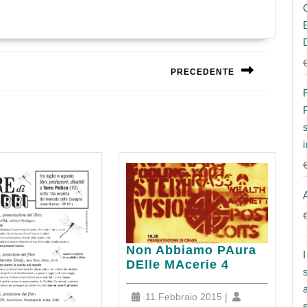
PRECEDENTE
Next
post:
Non
Non Abbiamo PAura
Abbiamo
DElle MAcerie 4
PAura
DElle
11
|
11 Febbraio 2015