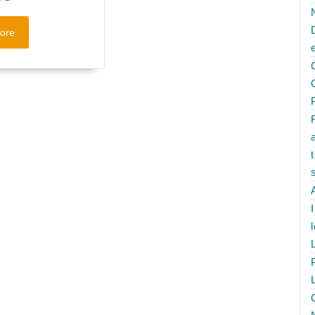
Read
ore
More