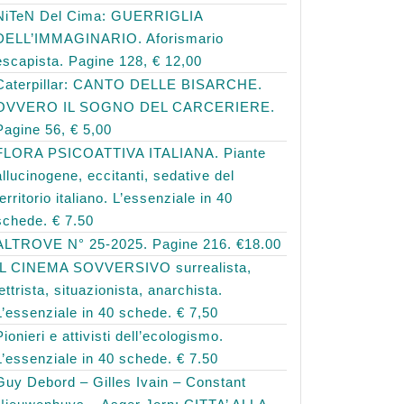
NiTeN Del Cima: GUERRIGLIA
DELL’IMMAGINARIO. Aforismario
escapista. Pagine 128, € 12,00
Caterpillar: CANTO DELLE BISARCHE.
OVVERO IL SOGNO DEL CARCERIERE.
Pagine 56, € 5,00
FLORA PSICOATTIVA ITALIANA. Piante
allucinogene, eccitanti, sedative del
territorio italiano. L’essenziale in 40
schede. € 7.50
ALTROVE N° 25-2025. Pagine 216. €18.00
IL CINEMA SOVVERSIVO surrealista,
lettrista, situazionista, anarchista.
L’essenziale in 40 schede. € 7,50
Pionieri e attivisti dell’ecologismo.
L’essenziale in 40 schede. € 7.50
Guy Debord – Gilles Ivain – Constant