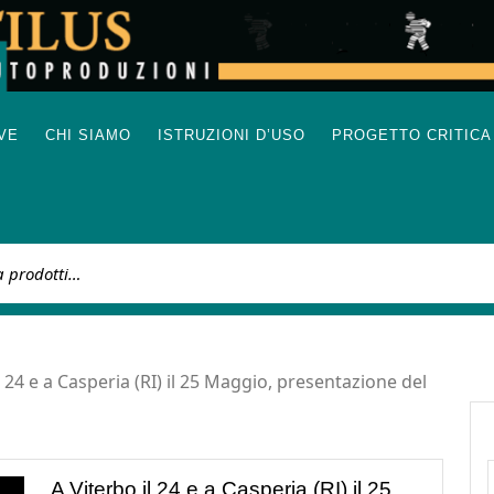
IVE
CHI SIAMO
ISTRUZIONI D’USO
PROGETTO CRITICA
:
l 24 e a Casperia (RI) il 25 Maggio, presentazione del
A Viterbo il 24 e a Casperia (RI) il 25