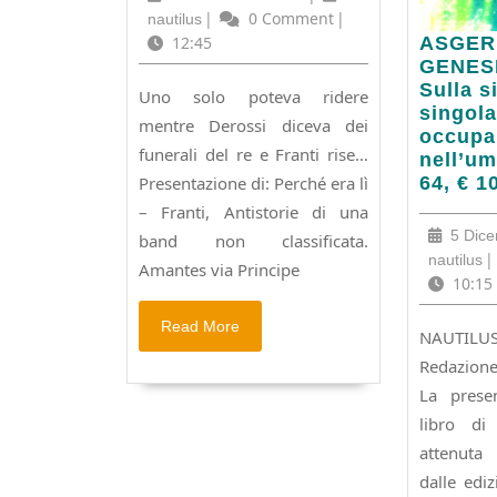
presentazione
Novembre
nautilus
|
0 Comment
|
nautilus
di:
2015
ASGER
12:45
ASGER
Perchè
JORN:
GENES
era
LA
Sulla s
Uno solo poteva ridere
lì
GENES
singola
mentre Derossi diceva dei
–
NATUR
occupa
Franti
funerali del re e Franti rise…
Sulla
nell’um
antistorie
situazi
Presentazione di: Perché era lì
64, € 1
di
singola
– Franti, Antistorie di una
una
che
5 Dic
band non classificata.
band
occupa
na
|
nautilus
non
Amantes via Principe
i
10:15
classificata.
maschi
nell’um
Read
Read More
NAUTILU
Pagine
More
Redazione
64,
€
La prese
10.00
libro di
attenuta 
dalle ediz