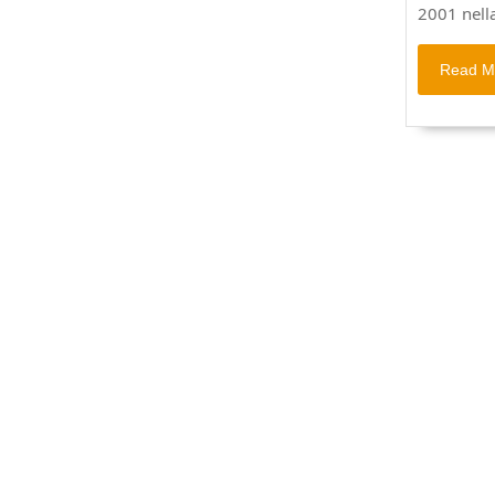
2001 nell
Read M