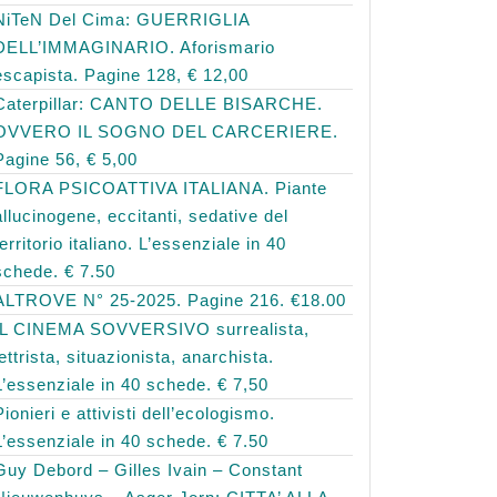
NiTeN Del Cima: GUERRIGLIA
DELL’IMMAGINARIO. Aforismario
escapista. Pagine 128, € 12,00
Caterpillar: CANTO DELLE BISARCHE.
OVVERO IL SOGNO DEL CARCERIERE.
Pagine 56, € 5,00
FLORA PSICOATTIVA ITALIANA. Piante
allucinogene, eccitanti, sedative del
territorio italiano. L’essenziale in 40
schede. € 7.50
ALTROVE N° 25-2025. Pagine 216. €18.00
IL CINEMA SOVVERSIVO surrealista,
lettrista, situazionista, anarchista.
L’essenziale in 40 schede. € 7,50
Pionieri e attivisti dell’ecologismo.
L’essenziale in 40 schede. € 7.50
Guy Debord – Gilles Ivain – Constant