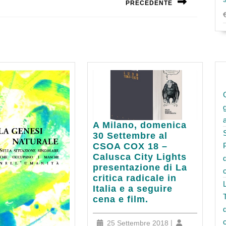
PRECEDENTE
Next
post:
A
A Milano, domenica
Milano,
30 Settembre al
domenica
CSOA COX 18 –
30
Calusca City Lights
Settembre
presentazione di La
al
critica radicale in
CSOA
Italia e a seguire
COX
cena e film.
18
–
25
|
25 Settembre 2018