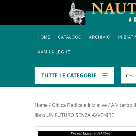
Skip
to
content
HOME
CATALOGO
ARCHIVIO
INIZIAT
XXMILA LEGHE
Cerca
TUTTE LE CATEGORIE
/
,
/ A Viterbo i
Home
Critica Radicale
Iniziative
libro UN FUTURO SENZA AVVENIRE