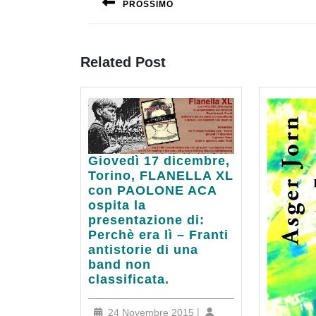
PROSSIMO
Previous
post:
Related Post
Giovedì
Giovedì 17 dicembre,
17
Torino, FLANELLA XL
dicembre,
con PAOLONE ACA
Torino,
ospita la
FLANELLA
presentazione di:
XL
Perchè era lì – Franti
con
antistorie di una
PAOLONE
band non
ACA
classificata.
ospita
la
24
|
24 Novembre 2015