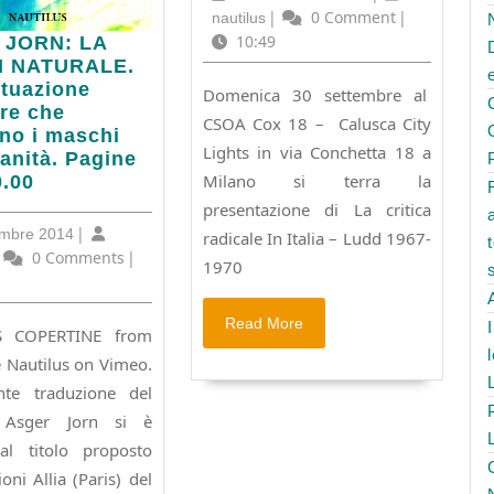
Calusca
Settembre
nautilus
|
0 Comment
|
nautilus
City
2018
10:49
 JORN: LA
Lights
I NATURALE.
presentazione
ituazione
Domenica 30 settembre al
di
I
re che
CSOA Cox 18 – Calusca City
La
ALE.
no i maschi
critica
Lights in via Conchetta 18 a
anità. Pagine
radicale
Milano si terra la
one
0.00
in
re
presentazione di La critica
Italia
5
|
embre 2014
radicale In Italia – Ludd 1967-
e
no
Dicembre
utilus
0 Comments
|
a
1970
2014
seguire
cena
anità.
Read
Read More
e
S COPERTINE from
More
film.
 Nautilus on Vimeo.
nte traduzione del
 Asger Jorn si è
al titolo proposto
ioni Allia (Paris) del