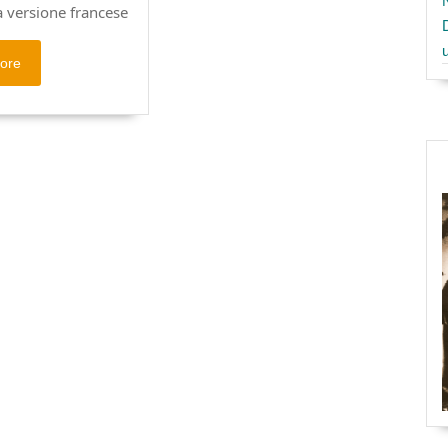
a versione francese
Read
ore
More