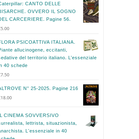
Caterpillar: CANTO DELLE
BISARCHE. OVVERO IL SOGNO
DEL CARCERIERE. Pagine 56.
€
5.00
FLORA PSICOATTIVA ITALIANA.
Piante allucinogene, eccitanti,
sedative del territorio italiano. L’essenziale
in 40 schede
€
7.50
ALTROVE N° 25-2025. Pagine 216
€
18.00
IL CINEMA SOVVERSIVO
surrealista, lettrista, situazionista,
anarchista. L'essenziale in 40
schede.