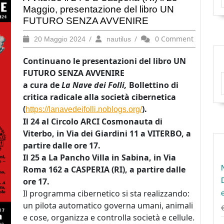
Maggio, presentazione del libro UN
FUTURO SENZA AVVENIRE
20
/
nautilus
/
0 Comment
20 Maggio 2024
nautilus
Maggio
2024
Continuano le presentazioni del libro UN
FUTURO SENZA AVVENIRE
a cura de
La Nave dei Folli,
Bollettino di
critica radicale alla società cibernetica
(
).
https://lanavedeifolli.noblogs.org/
Il 24 al Circolo ARCI Cosmonauta di
Viterbo, in Via dei Giardini 11 a VITERBO, a
partire dalle ore 17.
Il 25 a La Pancho Villa in Sabina, in Via
Roma 162 a CASPERIA (RI), a partire dalle
ore 17.
Il programma cibernetico si sta realizzando:
un pilota automatico governa umani, animali
e cose, organizza e controlla società e cellule.