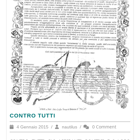
CONTRO
CONTRO TUTTI
TUTTI
4
/
nautilus
/
0 Comment
4 Gennaio 2015
nautilus
Gennaio
2015