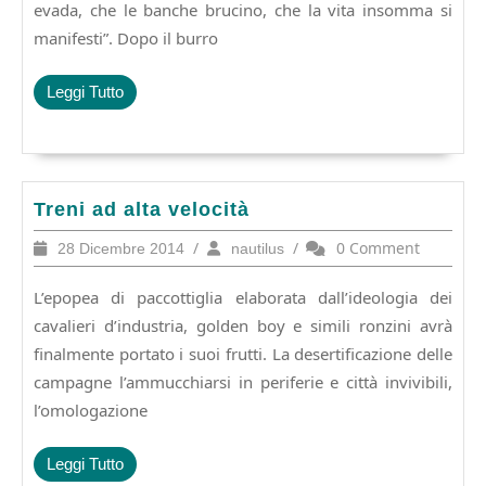
evada, che le banche brucino, che la vita insomma si
manifesti”. Dopo il burro
Leggi
Leggi Tutto
Tutto
Treni
Treni ad alta velocità
ad
28
/
nautilus
/
0 Comment
28 Dicembre 2014
nautilus
alta
Dicembre
velocità
2014
L’epopea di paccottiglia elaborata dall’ideologia dei
cavalieri d’industria, golden boy e simili ronzini avrà
finalmente portato i suoi frutti. La desertificazione delle
campagne l’ammucchiarsi in periferie e città invivibili,
l’omologazione
Leggi
Leggi Tutto