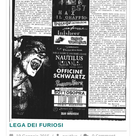
LEGA
LEGA DEI FURIOSI
DEI
19
/
nautilus
/
0 Comment