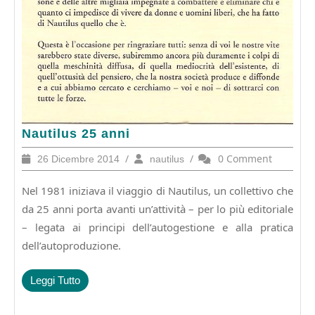
Nautilus
Nautilus 25 anni
25
26
/
nautilus
/
0 Comment
26 Dicembre 2014
nautilus
anni
Dicembre
2014
Nel 1981 iniziava il viaggio di Nautilus, un collettivo che
da 25 anni porta avanti un’attività – per lo più editoriale
– legata ai principi dell’autogestione e alla pratica
dell’autoproduzione.
Leggi
Leggi Tutto
Tutto