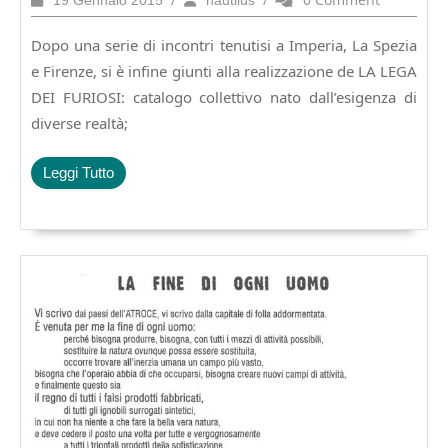
19 Gennaio 2015
nautilus
FURIOSI
Gennaio
2015
Dopo una serie di incontri tenutisi a Imperia, La Spezia
e Firenze, si è infine giunti alla realizzazione de LA LEGA
DEI FURIOSI: catalogo collettivo nato dall’esigenza di
diverse realtà;
Leggi
Leggi Tutto
Tutto