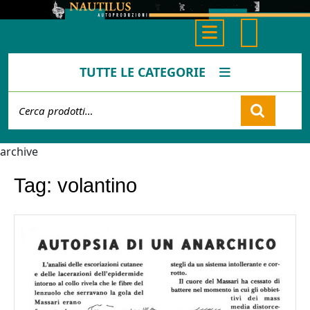
Skip
to
Open
content
Button
TUTTE LE CATEGORIE
Cerca:
Cart
archive
Tag:
volantino