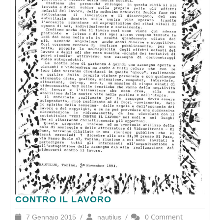
CONTRO
CONTRO IL LAVORO
IL
7
/
nautilus
/
0 Comment
7 Gennaio 2015
nautilus
LAVORO