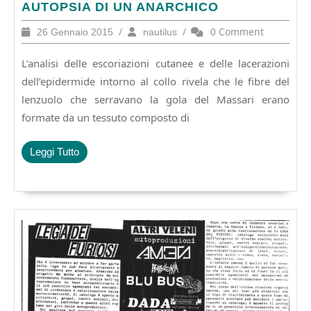
AUTOPSIA
AUTOPSIA DI UN ANARCHICO
DI
26
/
nautilus
/
0 Comment
26 Gennaio 2015
nautilus
UN
Gennaio
ANARCHICO
2015
L’analisi delle escoriazioni cutanee e delle lacerazioni
dell’epidermide intorno al collo rivela che le fibre del
lenzuolo che serravano la gola del Massari erano
formate da un tessuto composto di
Leggi
Leggi Tutto
Tutto