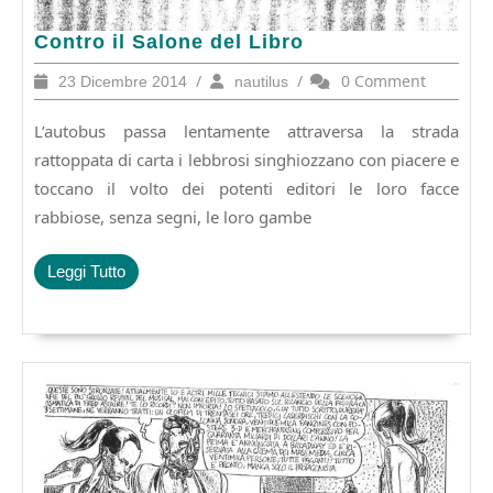
Contro
Contro il Salone del Libro
il
23
/
nautilus
/
0 Comment
23 Dicembre 2014
nautilus
Salone
Dicembre
del
2014
L’autobus passa lentamente attraversa la strada
Libro
rattoppata di carta i lebbrosi singhiozzano con piacere e
toccano il volto dei potenti editori le loro facce
rabbiose, senza segni, le loro gambe
Leggi
Leggi Tutto
Tutto