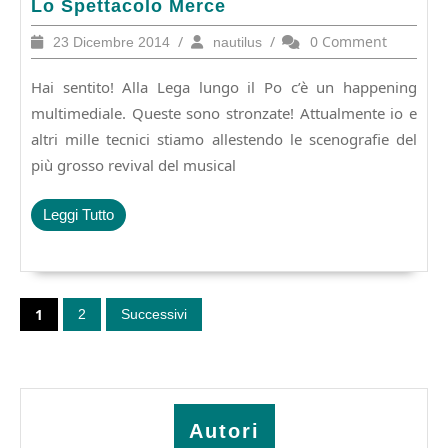
Lo
Lo Spettacolo Merce
Spettacolo
23
/
nautilus
/
0 Comment
23 Dicembre 2014
nautilus
Merce
Dicembre
2014
Hai sentito! Alla Lega lungo il Po c’è un happening
multimediale. Queste sono stronzate! Attualmente io e
altri mille tecnici stiamo allestendo le scenografie del
più grosso revival del musical
Leggi
Leggi Tutto
Tutto
Paginazione
degli
1
2
Successivi
articoli
Autori