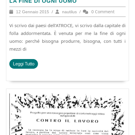
LA
LA FINE DI OGNI UOMO
FINE
12
/
nautilus
/
0 Comment
12 Gennaio 2015
nautilus
DI
Gennaio
OGNI
2015
Vi scrivo dai paesi dell’ATROCE, vi scrivo dalla capitale di
UOMO
folla addormentata. È venuta per me la fine di ogni
uomo: perché bisogna produrre, bisogna, con tutti i
mezzi di
Leggi
Leggi Tutto
Tutto