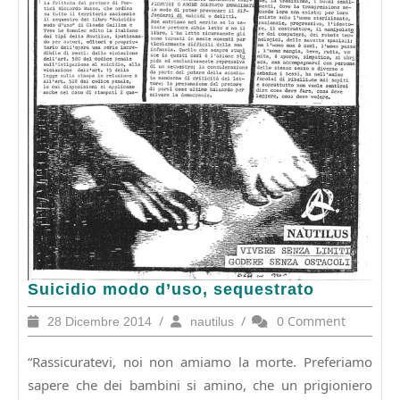
Suicidio
Suicidio modo d’uso, sequestrato
modo
28
/
nautilus
/
0 Comment
28 Dicembre 2014
nautilus
d’uso,
Dicembre
sequestrato
2014
“Rassicuratevi, noi non amiamo la morte. Preferiamo
sapere che dei bambini si amino, che un prigioniero