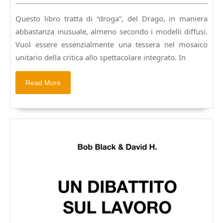
e
2015
il
Questo libro tratta di “droga”, del Drago, in maniera
suo
abbastanza inusuale, almeno secondo i modelli diffusi.
spettacolo
sociale,
Vuol essere essenzialmente una tessera nel mosaico
a
unitario della critica allo spettacolare integrato. In
cura
di
Read
Read More
Riccardo
More
d’Este.