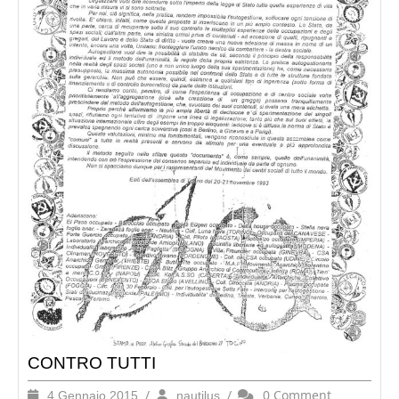
CONTRO TUTTI
4
/
nautilus
/
0 Comment
4 Gennaio 2015
nautilus