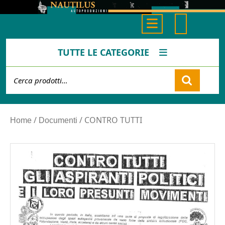
Skip
to
Open
content
Button
TUTTE LE CATEGORIE
Cerca:
Cart
/
/ CONTRO TUTTI
Home
Documenti