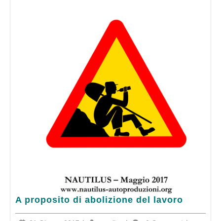
A
A proposito di abolizione del lavoro
proposito
di