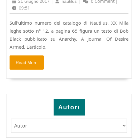
21
|
nautilus
|
0 Comment
|
21 Giugno 2017
nautilus
abolizione
Giugno
09:51
del
2017
lavoro
Sull’ultimo numero del catalogo di Nautilus, XX Mila
leghe sotto n° 12, a pagina 65 figura un testo di Bob
Black pubblicato su Anarchy, A Journal Of Desire
Armed. L’articolo,
Read
Read More
More
Autori