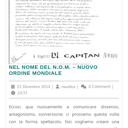
NEL
NEL NOME DEL N.O.M. – NUOVO
NOME
ORDINE MONDIALE
DEL
N.O.M.
21
|
nautilus
|
0 Comment
|
21 Dicembre 2014
nautilus
–
Dicembre
23:51
NUOVO
2014
ORDINE
Eccoci qua nuovamente a comunicare dissenso,
MONDIALE
antagonismo, sovversione; ci proviamo questa volta
con la forma spettacolo. Noi vogliamo creare una