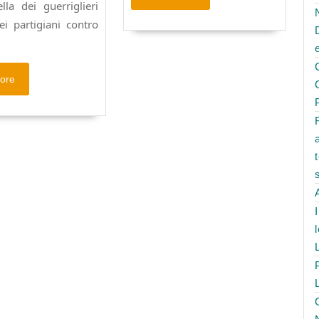
la dei guerriglieri
More
ei partigiani contro
Read
ore
More