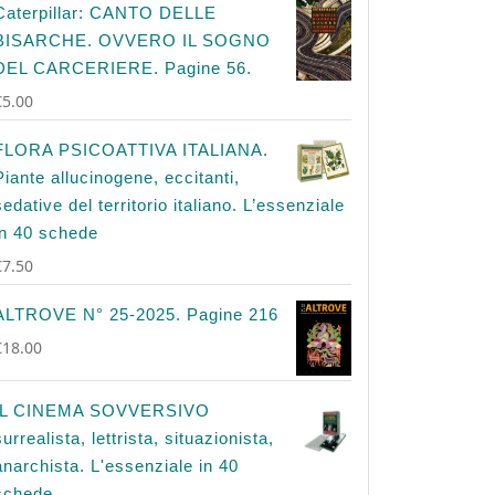
Caterpillar: CANTO DELLE
BISARCHE. OVVERO IL SOGNO
DEL CARCERIERE. Pagine 56.
€
5.00
FLORA PSICOATTIVA ITALIANA.
Piante allucinogene, eccitanti,
sedative del territorio italiano. L’essenziale
in 40 schede
€
7.50
ALTROVE N° 25-2025. Pagine 216
€
18.00
IL CINEMA SOVVERSIVO
surrealista, lettrista, situazionista,
anarchista. L'essenziale in 40
schede.