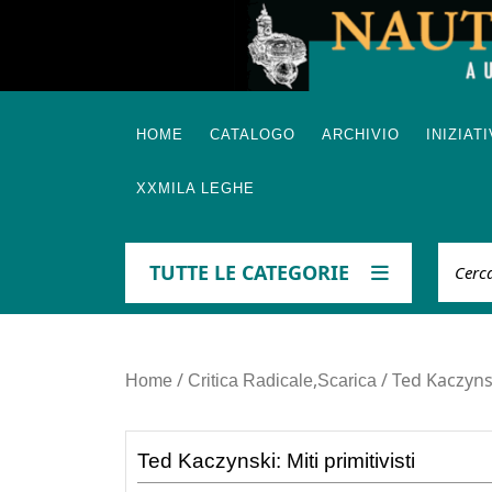
Skip
to
content
HOME
CATALOGO
ARCHIVIO
INIZIAT
XXMILA LEGHE
Cerca
TUTTE LE CATEGORIE
/
,
/ Ted Kaczynsk
Home
Critica Radicale
Scarica
Ted Kaczynski: Miti primitivisti