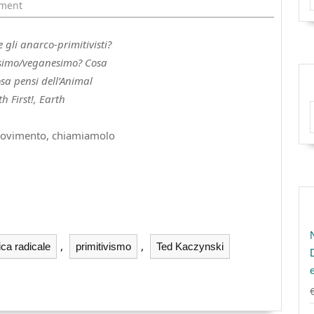
ment
e gli anarco-primitivisti?
nesimo/veganesimo? Cosa
sa pensi dell’Animal
h First!, Earth
o movimento, chiamiamolo
,
,
tica radicale
primitivismo
Ted Kaczynski