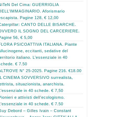
NiTeN Del Cima: GUERRIGLIA
DELL’IMMAGINARIO. Aforismario
escapista. Pagine 128, € 12,00
Caterpillar: CANTO DELLE BISARCHE.
OVVERO IL SOGNO DEL CARCERIERE.
Pagine 56, € 5,00
FLORA PSICOATTIVA ITALIANA. Piante
allucinogene, eccitanti, sedative del
territorio italiano. L’essenziale in 40
schede. € 7.50
ALTROVE N° 25-2025. Pagine 216. €18.00
IL CINEMA SOVVERSIVO surrealista,
lettrista, situazionista, anarchista.
L’essenziale in 40 schede. € 7,50
Pionieri e attivisti dell’ecologismo.
L’essenziale in 40 schede. € 7.50
Guy Debord – Gilles Ivain – Constant