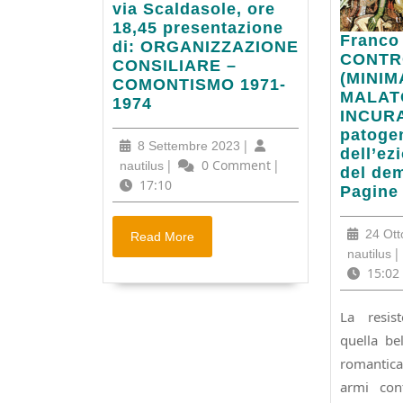
al
via Scaldasole, ore
giardino
18,45 presentazione
Franco
Franco
condiviso
di: ORGANIZZAZIONE
Cantù:
CONTR
di
CONSILIARE –
CONTR
(MINIM
via
COMONTISMO 1971-
(MINIM
MALAT
Scaldasole,
1974
DI
INCURA
ore
UN
patogen
18,45
8
|
8 Settembre 2023
MALAT
dell’ez
presentazione
Settembre
nautilus
|
0 Comment
|
nautilus
SUL
del de
di:
2023
17:10
“MALE
Pagine 
ORGANIZZAZIONE
INCURA
CONSILIARE
Della
–
Read
24 Ott
Read More
patoge
COMONTISMO
More
na
|
nautilus
sociale
1971-
15:02
e
1974
dell’ez
La resis
politic
quella be
del
demone
romantica
cancro
armi cont
Pagine