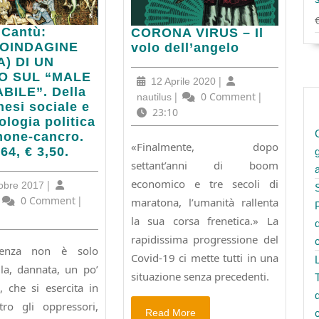
 Cantù:
CORONA
CORONA VIRUS – Il
OINDAGINE
VIRUS
volo dell’angelo
OINDAGINE
A) DI UN
–
A)
O SUL “MALE
Il
12
|
12 Aprile 2020
BILE”. Della
volo
Aprile
nautilus
|
0 Comment
|
nautilus
esi sociale e
dell’angelo
2020
23:10
O
iologia politica
mone-cancro.
«Finalmente, dopo
64, € 3,50.
settant’anni di boom
BILE”.
economico e tre secoli di
24
|
obre 2017
nesi
Ottobre
utilus
0 Comment
|
maratona, l’umanità rallenta
2017
la sua corsa frenetica.» La
rapidissima progressione del
iologia
tenza non è solo
a
Covid-19 ci mette tutti in una
lla, dannata, un po’
situazione senza precedenti.
-
, che si esercita in
.
ro gli oppressori,
Read
Read More