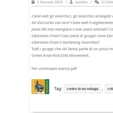
1
/
nautilus
/
0 Com
1 Gennaio 2015
nautilus
Gennaio
2015
Come vedi gli anarchici, gli anarchici ecologisti 
Sei d’accordo con loro? Come vedi il vegetaria
pensi del non mangiare e non usare animali? Co
Liberation Front? Cosa pensi di gruppi come Eart
Liberation Front e Gardening Guerrillas?
Tutti i gruppi che citi fanno parte di un unic
Green Anarchist (GA) Movement.
Per continuare scarica pdf
Tag:
,
contro la tecnologia
cri
Navigazione