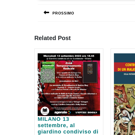
articoli
PROSSIMO
Previous
post:
Related Post
MILANO
MILANO 13
13
settembre, al
settembre,
giardino condiviso di