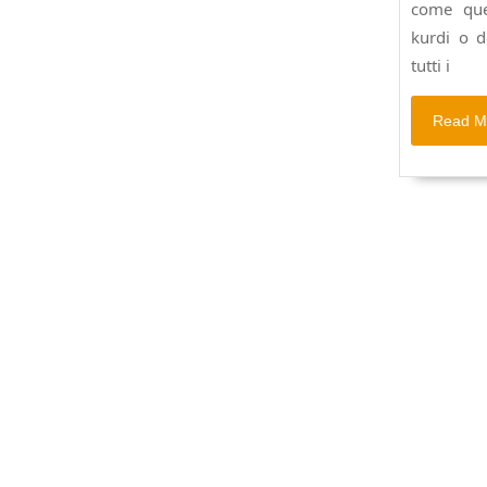
come quel
64,
kurdi o d
€
3,50.
tutti i
Read M