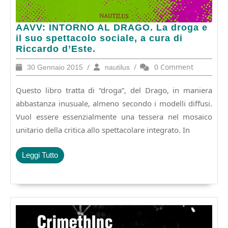
AAVV:
AAVV: INTORNO AL DRAGO. La droga e
INTORNO
il suo spettacolo sociale, a cura di
AL
Riccardo d’Este.
DRAGO.
30
/
nautilus
/
0 Comment
30 Gennaio 2015
nautilus
La
Gennaio
droga
2015
Questo libro tratta di “droga”, del Drago, in maniera
e
il
abbastanza inusuale, almeno secondo i modelli diffusi.
suo
Vuol essere essenzialmente una tessera nel mosaico
spettacolo
unitario della critica allo spettacolare integrato. In
sociale,
a
cura
Leggi
Leggi Tutto
di
Tutto
Riccardo
d’Este.