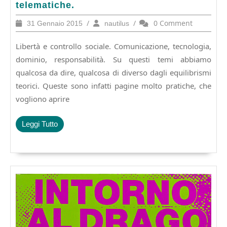
Fuga
telematiche.
dal
31
/
nautilus
/
0 Comment
31 Gennaio 2015
nautilus
controllo
Gennaio
globale.
2015
Libertà e controllo sociale. Comunicazione, tecnologia,
Crittografia,
anonimato
dominio, responsabilità. Su questi temi abbiamo
e
qualcosa da dire, qualcosa di diverso dagli equilibrismi
privacy
teorici. Queste sono infatti pagine molto pratiche, che
nelle
vogliono aprire
reti
telematiche.
Leggi
Leggi Tutto
Tutto