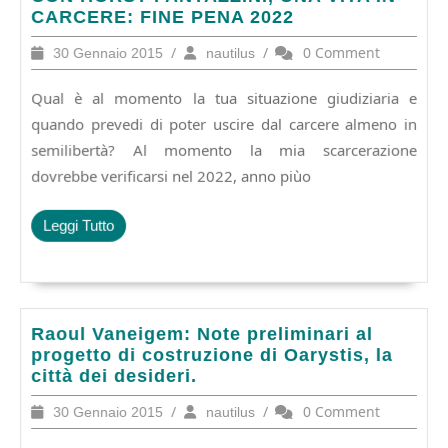
Tiziana*:
CARCERE: FINE PENA 2022
A
30
/
nautilus
/
0 Comment
30 Gennaio 2015
nautilus
COLLOQUIO
Gennaio
CON
2015
Qual è al momento la tua situazione giudiziaria e
HORST
FANTAZZINI,
quando prevedi di poter uscire dal carcere almeno in
UNA
semilibertà? Al momento la mia scarcerazione
VITA
dovrebbe verificarsi nel 2022, anno piùo
IN
CARCERE:
FINE
Leggi
Leggi Tutto
PENA
Tutto
2022
Raoul
Raoul Vaneigem: Note preliminari al
Vaneigem:
progetto di costruzione di Oarystis, la
Note
città dei desideri.
preliminari
30
/
nautilus
/
0 Comment
30 Gennaio 2015
nautilus
al
Gennaio
progetto