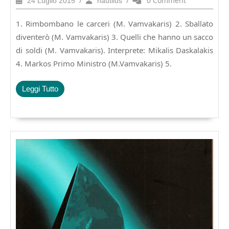
/
/
0 Comment
24 Luglio 2015
nautilus
Luglio
2015
1. Rimbombano le carceri (M. Vamvakaris) 2. Sballato
diventerò (M. Vamvakaris) 3. Quelli che hanno un sacco
di soldi (M. Vamvakaris). Interprete: Mikalis Daskalakis
4. Markos Primo Ministro (M.Vamvakaris) 5.
Leggi
Leggi Tutto
Tutto