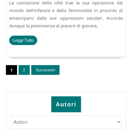
2015
La concezione della città trae la sua ispirazione dal
di
costruzione
mondo dell’infanzia e della femminilità in procinto di
di
emanciparsi dalle sue oppressioni secolari. Accorda
Oarystis,
dunque la preminenza al piacere di giocare,
la
città
dei
Leggi
Leggi Tutto
desideri.
Tutto
Paginazione
degli
1
2
Successivi
articoli
Autori