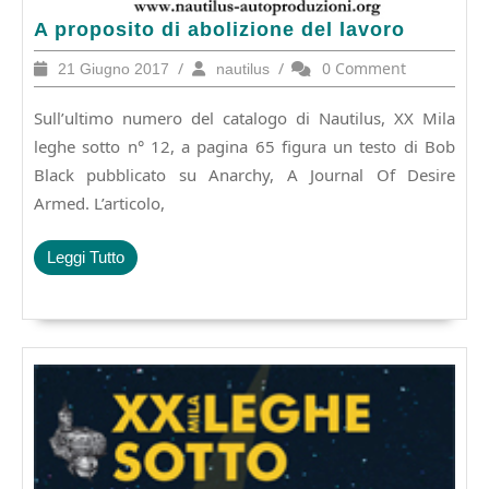
A
A proposito di abolizione del lavoro
proposito
21
/
nautilus
/
0 Comment
21 Giugno 2017
nautilus
di
Giugno
abolizione
2017
Sull’ultimo numero del catalogo di Nautilus, XX Mila
del
lavoro
leghe sotto n° 12, a pagina 65 figura un testo di Bob
Black pubblicato su Anarchy, A Journal Of Desire
Armed. L’articolo,
Leggi
Leggi Tutto
Tutto