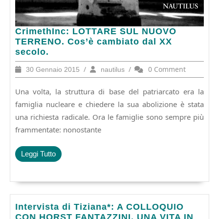
CrimethInc:
CrimethInc: LOTTARE SUL NUOVO
LOTTARE
TERRENO. Cos’è cambiato dal XX
SUL
secolo.
NUOVO
30
/
nautilus
/
0 Comment
30 Gennaio 2015
nautilus
TERRENO.
Gennaio
Cos’è
2015
Una volta, la struttura di base del patriarcato era la
cambiato
dal
famiglia nucleare e chiedere la sua abolizione è stata
XX
una richiesta radicale. Ora le famiglie sono sempre più
secolo.
frammentate: nonostante
Leggi
Leggi Tutto
Tutto
Intervista
Intervista di Tiziana*: A COLLOQUIO
di
CON HORST FANTAZZINI, UNA VITA IN