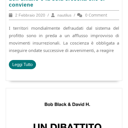
La
conviene
rinascita
2
/
nautilus
/
0 Comment
2 Febbraio 2020
nautilus
dell’umano
Febbraio
è
2020
I territori mondialmente defraudati dal sistema del
la
sola
profitto sono in preda a un afflusso improvviso di
crescita
movimenti insurrezionali. La coscienza è obbligata a
che
inseguire ondate successive di avvenimenti, a reagire
ci
conviene
Leggi
Leggi Tutto
Tutto