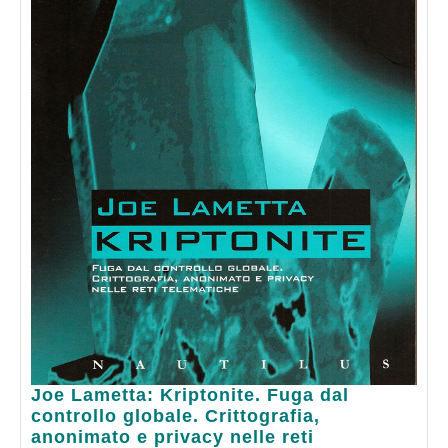
Joe
Joe Lametta: Kriptonite. Fuga dal
Lametta:
controllo globale. Crittografia,
Kriptonite.
anonimato e privacy nelle reti