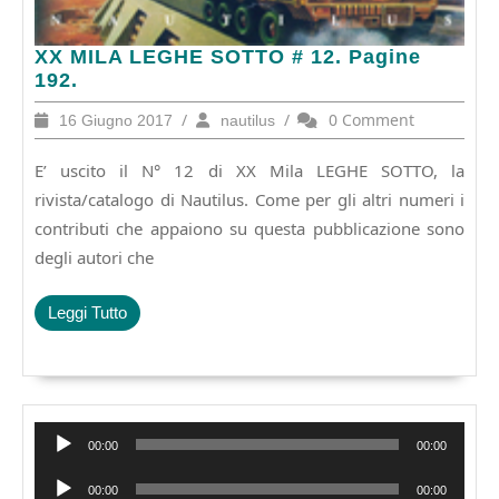
XX
XX MILA LEGHE SOTTO # 12. Pagine
MILA
192.
LEGHE
16
/
nautilus
/
0 Comment
16 Giugno 2017
nautilus
SOTTO
Giugno
#
2017
E’ uscito il N° 12 di XX Mila LEGHE SOTTO, la
12.
Pagine
rivista/catalogo di Nautilus. Come per gli altri numeri i
192.
contributi che appaiono su questa pubblicazione sono
degli autori che
Leggi
Leggi Tutto
Tutto
Audio
00:00
00:00
Player
Audio
00:00
00:00