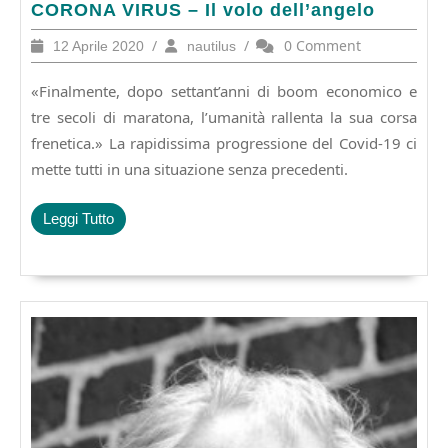
CORONA
CORONA VIRUS – Il volo dell’angelo
VIRUS
12
/
nautilus
/
0 Comment
12 Aprile 2020
nautilus
–
Aprile
Il
2020
«Finalmente, dopo settant’anni di boom economico e
volo
dell’angelo
tre secoli di maratona, l’umanità rallenta la sua corsa
frenetica.» La rapidissima progressione del Covid-19 ci
mette tutti in una situazione senza precedenti.
Leggi
Leggi Tutto
Tutto