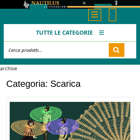
Skip
to
Open
content
Button
TUTTE LE CATEGORIE
Cerca:
Cart
archive
Categoria:
Scarica