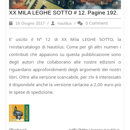
XX MILA LEGHE SOTTO # 12. Pagine 192.
16
/
nautilus
/
0 Comment
16 Giugno 2017
nautilus
Giugno
2017
E’ uscito il N° 12 di XX Mila LEGHE SOTTO, la
rivista/catalogo di Nautilus. Come per gli altri numeri i
contributi che appaiono su questa pubblicazione sono
degli autori che collaborano alle nostre edizioni o
riguardano approfondimenti degli argomenti dei nostri
libri. Oltre alla versione scaricabile, per chi è interessato
è disponibile anche la versione cartacea a 2,00 euro più
le spese di spedizione.
[flipbook pdf=”http://www.nautilus-