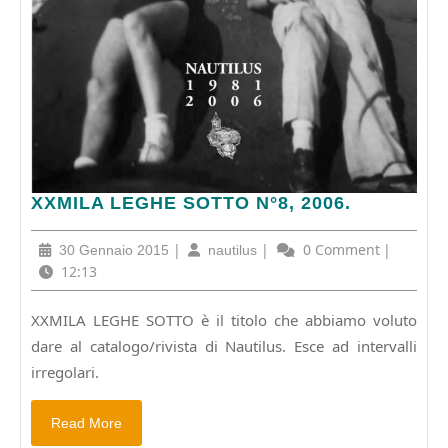
XXMILA
XXMILA LEGHE SOTTO N°8, 2006.
LEGHE
SOTTO
30
|
nautilus
|
0 Comment
|
30 Gennaio 2015
nautilus
N°8,
Gennaio
12:13
2006.
2015
XXMILA LEGHE SOTTO è il titolo che abbiamo voluto
dare al catalogo/rivista di Nautilus. Esce ad intervalli
irregolari.
Read
Read More
More