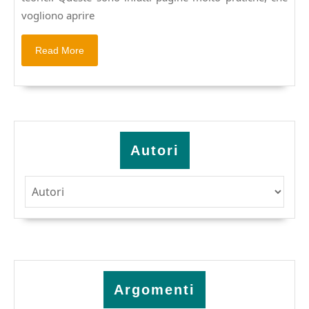
telematiche.
vogliono aprire
Read
Read More
More
Autori
Argomenti