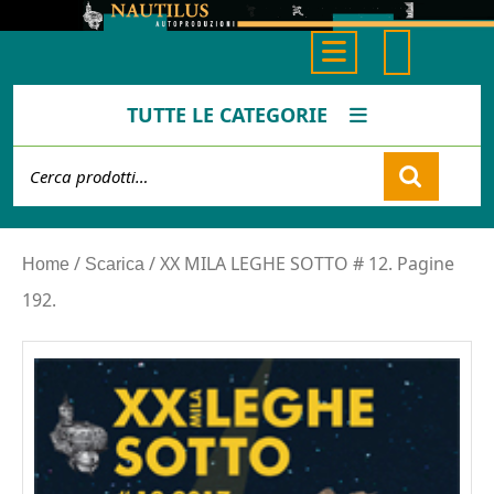
Skip
to
Open
content
Button
TUTTE LE CATEGORIE
Cerca:
Cart
/
/ XX MILA LEGHE SOTTO # 12. Pagine
Home
Scarica
192.