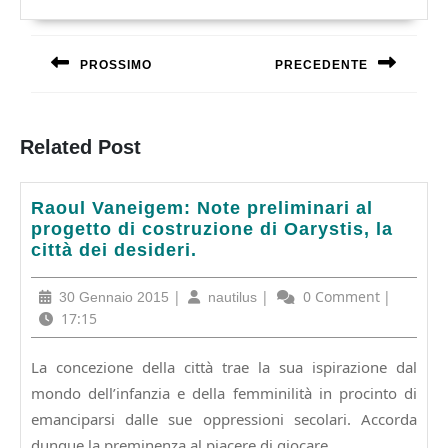
Navigazione
articoli
PROSSIMO
PRECEDENTE
Previous
Next
post:
post:
Related Post
Raoul
Raoul Vaneigem: Note preliminari al
Vaneigem:
progetto di costruzione di Oarystis, la
Note
città dei desideri.
preliminari
al
30
|
nautilus
|
0 Comment
|
30 Gennaio 2015
nautilus
progetto
Gennaio
17:15
di
2015
costruzione
La concezione della città trae la sua ispirazione dal
di
mondo dell’infanzia e della femminilità in procinto di
Oarystis,
la
emanciparsi dalle sue oppressioni secolari. Accorda
città
dunque la preminenza al piacere di giocare,