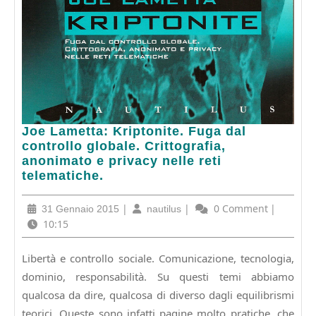
Joe
Joe Lametta: Kriptonite. Fuga dal
Lametta:
controllo globale. Crittografia,
Kriptonite.
anonimato e privacy nelle reti
Fuga
telematiche.
dal
controllo
31
|
nautilus
|
0 Comment
|
31 Gennaio 2015
nautilus
globale.
Gennaio
10:15
Crittografia,
2015
anonimato
Libertà e controllo sociale. Comunicazione, tecnologia,
e
dominio, responsabilità. Su questi temi abbiamo
privacy
nelle
qualcosa da dire, qualcosa di diverso dagli equilibrismi
reti
teorici. Queste sono infatti pagine molto pratiche, che