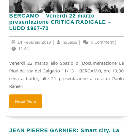
BERGAMO
BERGAMO – Venerdi 22 marzo
–
presentazione CRITICA RADICALE –
Venerdi
LUDD 1967-70
22
marzo
14
|
nautilus
|
0 Comment
|
14 Febbraio 2019
nautilus
presentazione
Febbraio
11:44
CRITICA
2019
RADICALE
Venerdi 22 marzo allo Spazio di Documentazione La
–
Piralide, via del Galgario 11/13 – BERGAMO, ore 19,30
LUDD
1967-
cena a buffet, alle 21 presentazione a cura di Paolo
70
Ranieri.
Read
Read More
More
JEAN
JEAN PIERRE GARNIER: Smart city. La