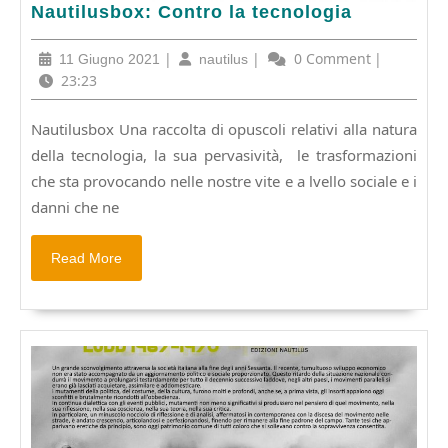
Nautilusbox:
Nautilusbox: Contro la tecnologia
Contro
la
11
|
nautilus
|
0 Comment
|
11 Giugno 2021
nautilus
tecnologia
Giugno
23:23
2021
Nautilusbox Una raccolta di opuscoli relativi alla natura
della tecnologia, la sua pervasività, le trasformazioni
che sta provocando nelle nostre vite e a lvello sociale e i
danni che ne
Read
Read More
More