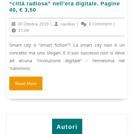
PIERRE
“città radiosa” nell’era digitale. Pagine
GARNIER:
40, € 3,50
Smart
city.
30
|
nautilus
|
0 Comment
|
30 Ottobre 2019
nautilus
La
Ottobre
21:09
“città
2019
radiosa”
Smart city o “smart fiction”? La smart city non è un
nell’era
concetto ma uno slogan. E il suo successo non si deve
digitale.
Pagine
ad alcuna “rivoluzione digitale” – l’ennesima nel
40,
“cammino
€
3,50
Read
Read More
More
Autori