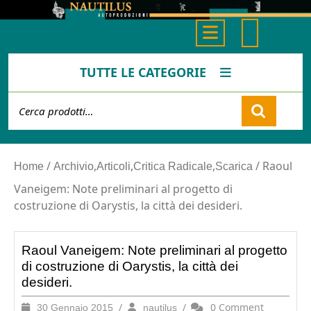
Skip
to
Open
content
Button
TUTTE LE CATEGORIE
Cerca:
Cart
/
,
,
,
/ Raoul
Home
Archivio
Articoli
Critica Radicale
Scarica
Vaneigem: Note preliminari al progetto di
costruzione di Oarystis, la città dei desideri.
Raoul Vaneigem: Note preliminari al progetto
di costruzione di Oarystis, la città dei
desideri.
30
/
nautilus
/
0 Comment
30 Gennaio 2015
nautilus