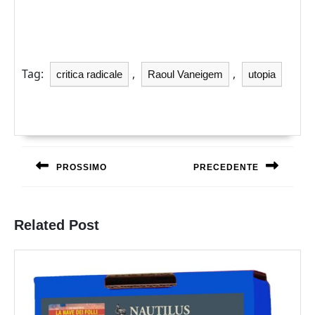
Tag:
,
,
critica radicale
Raoul Vaneigem
utopia
Navigazione
articoli
PROSSIMO
PRECEDENTE
Previous
Next
post:
post:
Related Post