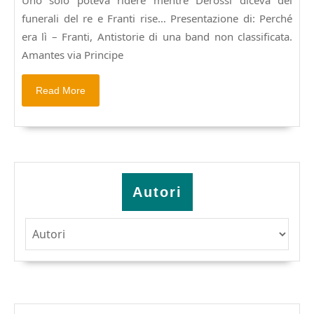
Uno solo poteva ridere mentre Derossi diceva dei
ospita
funerali del re e Franti rise… Presentazione di: Perché
la
presentazione
era lì – Franti, Antistorie di una band non classificata.
di:
Amantes via Principe
Perchè
era
Read
Read More
lì
More
–
Franti
antistorie
di
una
band
Autori
non
classificata.