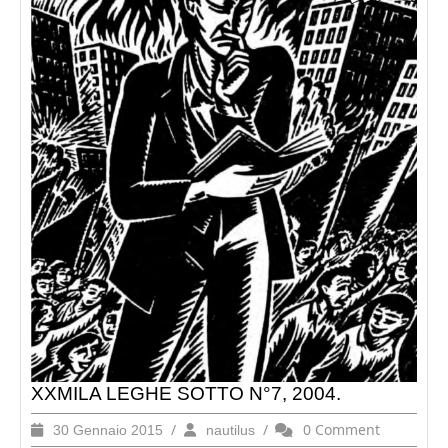
XXMILA LEGHE SOTTO N°7, 2004.
30
/
nautilus
/
0 Comment
30 Gennaio 2015
nautilus