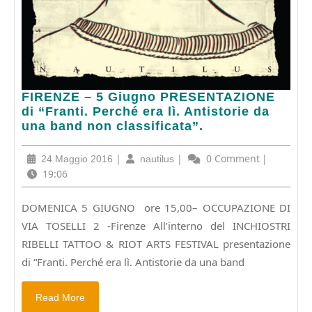
FIRENZE
FIRENZE – 5 Giugno PRESENTAZIONE
–
di “Franti. Perché era lì. Antistorie da
5
una band non classificata”.
Giugno
PRESENTAZIONE
24
|
nautilus
|
0 Comment
|
24 Maggio 2016
nautilus
di
Maggio
19:06
“Franti.
2016
Perché
DOMENICA 5 GIUGNO ore 15,00– OCCUPAZIONE DI
era
VIA TOSELLI 2 -Firenze All’interno del INCHIOSTRI
lì.
Antistorie
RIBELLI TATTOO & RIOT ARTS FESTIVAL presentazione
da
di “Franti. Perché era lì. Antistorie da una band
una
band
Read
Read More
non
More