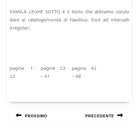
Gennaio
2015
XXMILA LEGHE SOTTO è il titolo che abbiamo voluto
dare al catalogo/rivista di Nautilus. Esce ad intervalli
irregolari.
pagine 1-
pagine 23
pagine 42
22
– 41
– 48
Navigazione
articoli
PROSSIMO
PRECEDENTE
Previous
Next
post:
post: