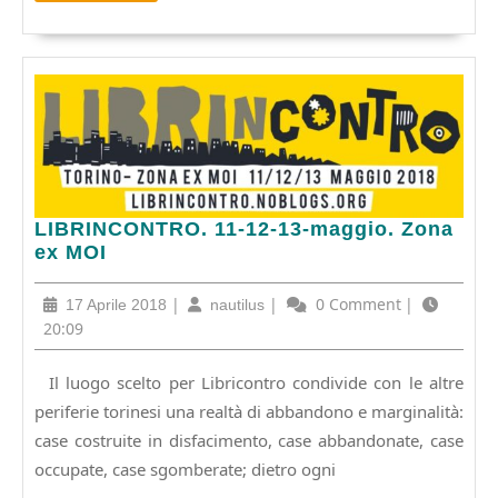
classificata”.
LIBRINCONTRO.
LIBRINCONTRO. 11-12-13-maggio. Zona
11-
ex MOI
12-
13-
17
|
nautilus
|
0 Comment
|
17 Aprile 2018
nautilus
maggio.
Aprile
20:09
Zona
2018
ex
Il luogo scelto per Libricontro condivide con le altre
MOI
periferie torinesi una realtà di abbandono e marginalità:
case costruite in disfacimento, case abbandonate, case
occupate, case sgomberate; dietro ogni