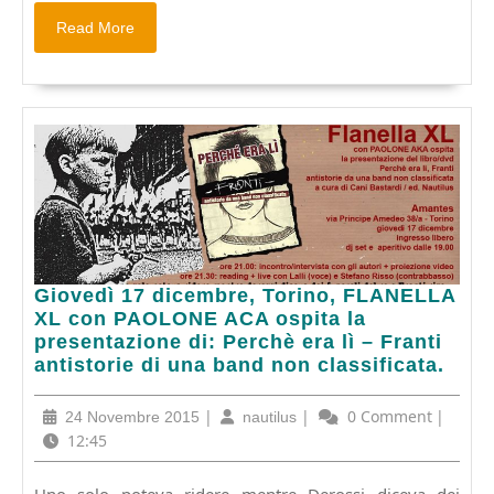
Read
Read More
More
Giovedì
Giovedì 17 dicembre, Torino, FLANELLA
17
XL con PAOLONE ACA ospita la
dicembre,
presentazione di: Perchè era lì – Franti
Torino,
antistorie di una band non classificata.
FLANELLA
XL
24
|
nautilus
|
0 Comment
|
24 Novembre 2015
nautilus
con
Novembre
12:45
PAOLONE
2015
ACA