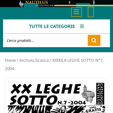
Skip
to
Open
content
Button
TUTTE LE CATEGORIE
Cerca:
Cart
/
,
/ XXMILA LEGHE SOTTO N°7,
Home
Archivio
Scarica
2004.