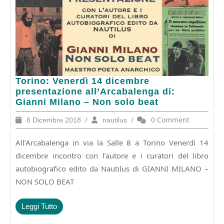
Torino:
Torino: Venerdì 14 dicembre
Venerdì
presentazione all’Arcabalenga di:
14
Gianni Milano – Non solo beat
dicembre
8
/
nautilus
/
0 Comment
8 Dicembre 2018
nautilus
presentazione
Dicembre
all’Arcabalenga
2018
All’Arcabalenga in via la Salle 8 a Torino Venerdì 14
di:
Gianni
dicembre incontro con l’autore e i curatori del libro
Milano
autobiografico edito da Nautilus di GIANNI MILANO –
–
NON SOLO BEAT
Non
solo
beat
Leggi
Leggi Tutto
Tutto