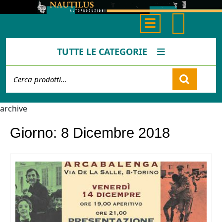
Skip
to
Open
content
Button
TUTTE LE CATEGORIE
Cerca:
Cart
archive
Giorno:
8 Dicembre 2018