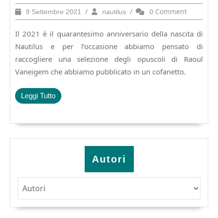
Raoul
9
/
nautilus
/
0 Comment
9 Settembre 2021
nautilus
Vaneigem
Settembre
2021
Il 2021 è il quarantesimo anniversario della nascita di
Nautilus e per l’occasione abbiamo pensato di
raccogliere una selezione degli opuscoli di Raoul
Vaneigem che abbiamo pubblicato in un cofanetto.
Leggi
Leggi Tutto
Tutto
Autori