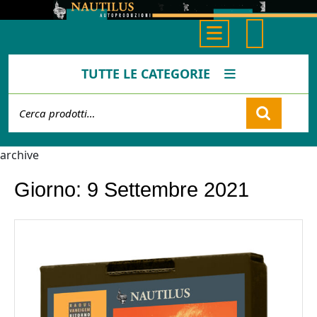
Skip
to
Open
content
Button
TUTTE LE CATEGORIE
Cerca:
Cart
archive
Giorno:
9 Settembre 2021