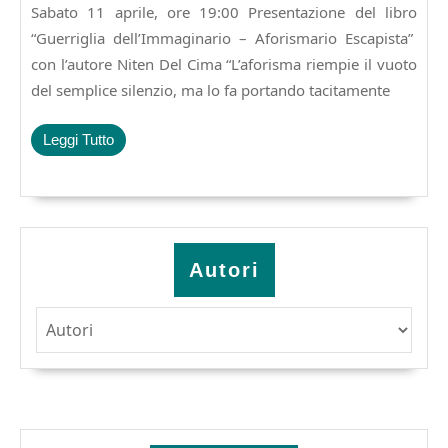
2026
Sabato 11 aprile, ore 19:00 Presentazione del libro
Popolare,presentazione
di
“Guerriglia dell’Immaginario – Aforismario Escapista”
:Guerriglia
con l’autore Niten Del Cima “L’aforisma riempie il vuoto
dell’Immaginario
del semplice silenzio, ma lo fa portando tacitamente
–
Aforismario
Escapista
Leggi
Leggi Tutto
con
Tutto
l’autore
Niten
Del
Cima
Autori