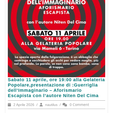
Sabato
Sabato 11 aprile, ore 19:00 alla Gelateria
11
Popolare,presentazione di :Guerriglia
aprile,
dell’Immaginario – Aforismario
ore
Escapista con l’autore Niten Del Cima
19:00
2
/
nautilus
/
0 Comment
2 Aprile 2026
nautilus
alla
Aprile
Gelateria