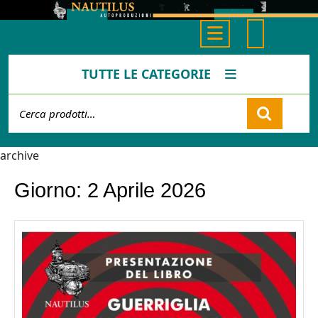
Skip
to
Open
content
Button
TUTTE LE CATEGORIE
Cerca:
Cart
archive
Giorno:
2 Aprile 2026