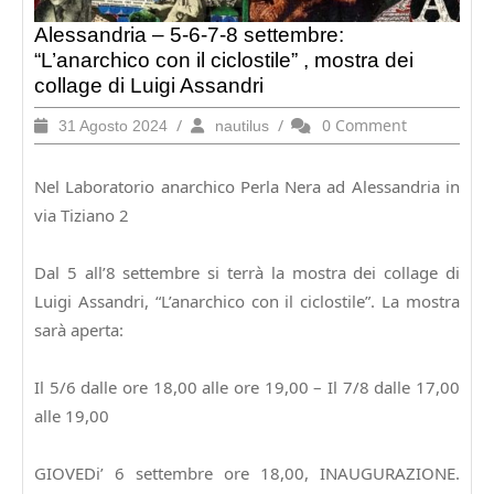
Alessandria – 5-6-7-8 settembre:
“L’anarchico con il ciclostile” , mostra dei
collage di Luigi Assandri
31
/
nautilus
/
0 Comment
31 Agosto 2024
nautilus
Agosto
2024
Nel
Laboratorio anarchico Perla Nera ad Alessandria
in
via Tiziano 2
Dal 5 all’8 settembre si terrà la mostra dei collage di
Luigi Assandri, “L’anarchico con il ciclostile”
. La mostra
sarà aperta:
Il 5/6 dalle ore 18,00 alle ore 19,00 – Il 7/8 dalle 17,00
alle 19,00
GIOVEDi’ 6 settembre ore 18,00
,
INAUGURAZIONE
.