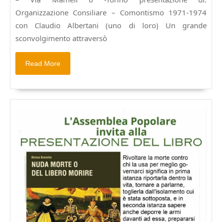
COMONTISMO
1971-
Organizzazione Consiliare – Comontismo 1971-1974
1974
con Claudio Albertani (uno di loro) Un grande
sconvolgimento attraversò
Read
Read More
More