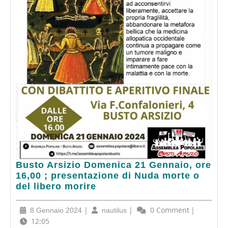
Busto
Busto Arsizio Domenica 21 Gennaio, ore
Arsizio
16,00 ; presentazione di Nuda morte o
Domenica
del libero morire
21
Gennaio,
8
|
nautilus
|
0 Comment
|
8 Gennaio 2024
nautilus
ore
Gennaio
12:05