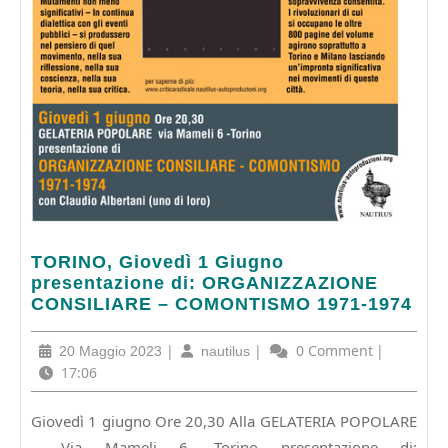
TORINO,
TORINO, Giovedì 1 Giugno
Giovedì
presentazione di: ORGANIZZAZIONE
1
CONSILIARE – COMONTISMO 1971-1974
Giugno
presentazione
20
|
nautilus
|
0 Comment
|
20 Maggio 2023
nautilus
di:
Maggio
17:06
ORGANIZZAZIONE
2023
CONSILIARE
Giovedì 1 giugno Ore 20,30 Alla GELATERIA POPOLARE
–
– Via Mameli 6 -Torino presentazione di: