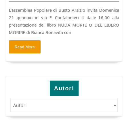
16,00
2024
;
L’assemblea Popolare di Busto Arsizio invita Domenica
presentazione
21 gennaio in via F. Confalonieri 4 dalle 16,00 alla
di
Nuda
presentazione del libro NUDA MORTE O DEL LIBERO
morte
MORIRE di Bianca Bonavita con
o
del
Read
Read More
libero
More
morire
Autori