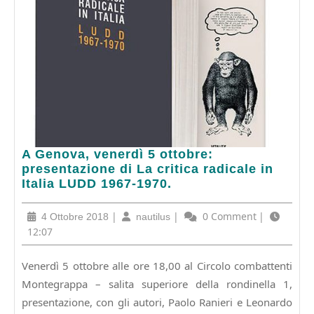
A
A Genova, venerdì 5 ottobre:
Genova,
presentazione di La critica radicale in
venerdì
Italia LUDD 1967-1970.
5
ottobre:
4
|
nautilus
|
0 Comment
|
4 Ottobre 2018
nautilus
presentazione
Ottobre
12:07
di
2018
La
Venerdì 5 ottobre alle ore 18,00 al Circolo combattenti
critica
Montegrappa – salita superiore della rondinella 1,
radicale
in
presentazione, con gli autori, Paolo Ranieri e Leonardo