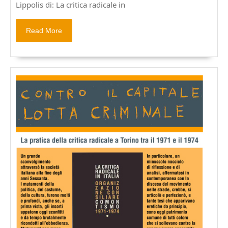
Italia
Lippolis di: La critica radicale in
LUDD
1967-
Read
Read More
1970.
More