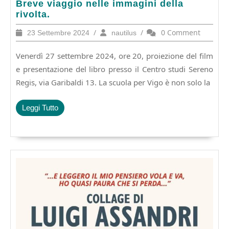
Zero
Breve viaggio nelle immagini della
in
rivolta.
condotta
23
/
nautilus
/
0 Comment
23 Settembre 2024
nautilus
di
Settembre
Jean
2024
Venerdì 27 settembre 2024, ore 20, proiezione del film
Vigo.
Breve
e presentazione del libro presso il Centro studi Sereno
viaggio
Regis, via Garibaldi 13. La scuola per Vigo è non solo la
nelle
immagini
Leggi
Leggi Tutto
della
Tutto
rivolta.