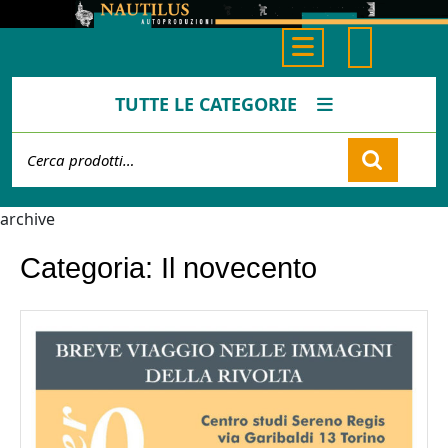
Skip
to
Open
content
Button
TUTTE LE CATEGORIE
Cerca:
Cart
archive
Categoria:
Il novecento