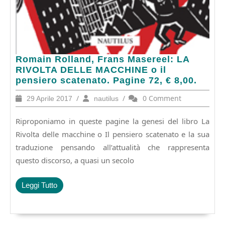
Romain
Romain Rolland, Frans Masereel: LA
Rolland,
RIVOLTA DELLE MACCHINE o il
Frans
pensiero scatenato. Pagine 72, € 8,00.
Masereel:
29
/
nautilus
/
0 Comment
29 Aprile 2017
nautilus
LA
Aprile
RIVOLTA
2017
Riproponiamo in queste pagine la genesi del libro La
DELLE
MACCHINE
Rivolta delle macchine o Il pensiero scatenato e la sua
o
traduzione pensando all’attualità che rappresenta
il
questo discorso, a quasi un secolo
pensiero
scatenato.
Pagine
Leggi
Leggi Tutto
72,
Tutto
€
8,00.