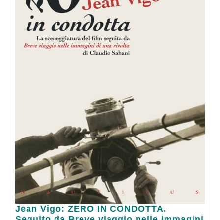
Jean
Jean Vigo: ZERO IN CONDOTTA.
Vigo:
Seguito da Breve viaggio nelle immagini