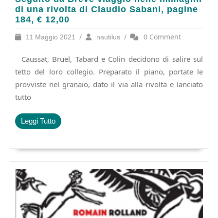
ZERO
di una rivolta di Claudio Sabani, pagine
IN
184, € 12,00
CONDOTTA.
11
/
nautilus
/
0 Comment
11 Maggio 2021
nautilus
Seguito
Maggio
da
2021
Caussat, Bruel, Tabard e Colin decidono di salire sul
Breve
viaggio
tetto del loro collegio. Preparato il piano, portate le
nelle
provviste nel granaio, dato il via alla rivolta e lanciato
immagini
tutto
di
una
rivolta
Leggi
Leggi Tutto
di
Tutto
Claudio
Sabani,
pagine
184,
€
12,00