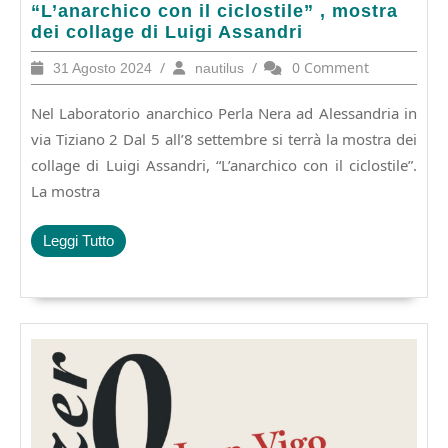
–
“L’anarchico con il ciclostile” , mostra
5-
dei collage di Luigi Assandri
6-
31
/
nautilus
/
0 Comment
31 Agosto 2024
nautilus
7-
Agosto
8
2024
Nel Laboratorio anarchico Perla Nera ad Alessandria in
settembre:
“L’anarchico
via Tiziano 2 Dal 5 all’8 settembre si terrà la mostra dei
con
collage di Luigi Assandri, “L’anarchico con il ciclostile”.
il
La mostra
ciclostile”
,
mostra
Leggi
Leggi Tutto
dei
Tutto
collage
di
Luigi
Assandri