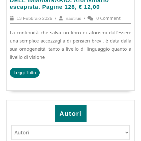
DELL’IMMAGINARIO. Aforismario
Cima:
escapista. Pagine 128, € 12,00
GUERRIGLIA
13
/
nautilus
/
0 Comment
13 Febbraio 2026
nautilus
DELL’IMMAGINARIO.
Febbraio
Aforismario
2026
La continuità che salva un libro di aforismi dall’essere
escapista.
Pagine
una semplice accozzaglia di pensieri brevi, è data dalla
128,
sua omogeneità, tanto a livello di linguaggio quanto a
€
livello di visione
12,00
Leggi
Leggi Tutto
Tutto
Autori