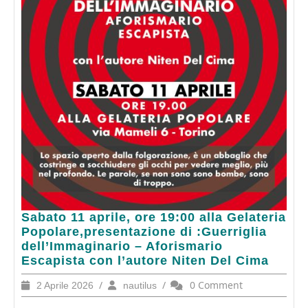
Sabato
Sabato 11 aprile, ore 19:00 alla Gelateria
11
Popolare,presentazione di :Guerriglia
aprile,
dell’Immaginario – Aforismario
ore
Escapista con l’autore Niten Del Cima
19:00
2
/
nautilus
/
0 Comment
2 Aprile 2026
nautilus
alla
Aprile
Gelateria