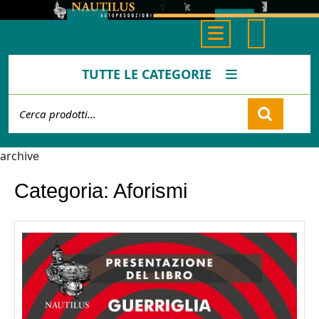
Skip
to
Open
content
Button
TUTTE LE CATEGORIE
Cerca:
Cart
archive
Categoria:
Aforismi