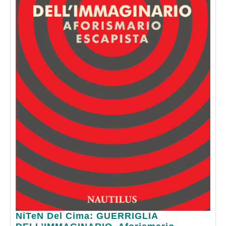
NiTeN
NiTeN Del Cima: GUERRIGLIA
Del