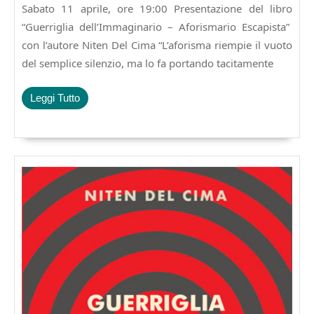
2026
Sabato 11 aprile, ore 19:00 Presentazione del libro
Popolare,presentazione
di
“Guerriglia dell’Immaginario – Aforismario Escapista”
:Guerriglia
con l’autore Niten Del Cima “L’aforisma riempie il vuoto
dell’Immaginario
del semplice silenzio, ma lo fa portando tacitamente
–
Aforismario
Escapista
Leggi
Leggi Tutto
con
Tutto
l’autore
Niten
Del
Cima