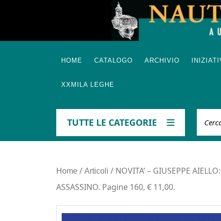
Skip
to
content
HOME
CATALOGO
ARCHIVIO
INIZIAT
XXMILA LEGHE
Cerca
TUTTE LE CATEGORIE
/
/ NOVITA’ – GIUSEPPE AIELL
Home
Articoli
ASSASSINO. Pagine 160, € 11,00.