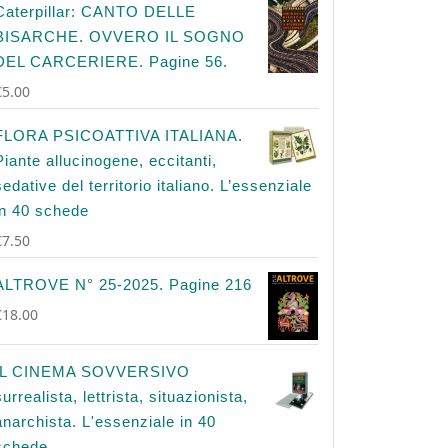
Caterpillar: CANTO DELLE
BISARCHE. OVVERO IL SOGNO
DEL CARCERIERE. Pagine 56.
€
5.00
FLORA PSICOATTIVA ITALIANA.
Piante allucinogene, eccitanti,
sedative del territorio italiano. L’essenziale
in 40 schede
€
7.50
ALTROVE N° 25-2025. Pagine 216
€
18.00
IL CINEMA SOVVERSIVO
surrealista, lettrista, situazionista,
anarchista. L'essenziale in 40
schede.