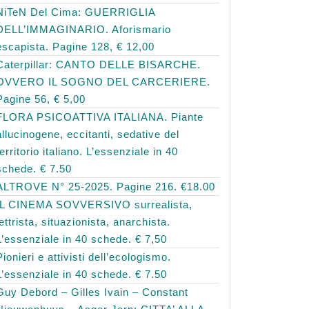
NiTeN Del Cima: GUERRIGLIA
DELL’IMMAGINARIO. Aforismario
escapista. Pagine 128, € 12,00
Caterpillar: CANTO DELLE BISARCHE.
OVVERO IL SOGNO DEL CARCERIERE.
Pagine 56, € 5,00
FLORA PSICOATTIVA ITALIANA. Piante
allucinogene, eccitanti, sedative del
territorio italiano. L’essenziale in 40
schede. € 7.50
ALTROVE N° 25-2025. Pagine 216. €18.00
IL CINEMA SOVVERSIVO surrealista,
lettrista, situazionista, anarchista.
L’essenziale in 40 schede. € 7,50
Pionieri e attivisti dell’ecologismo.
L’essenziale in 40 schede. € 7.50
Guy Debord – Gilles Ivain – Constant