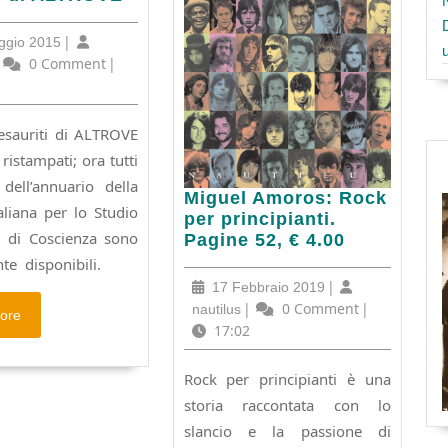
i
15
|
ggio 2015
Maggio
utilus
0 Comment
|
VE
2015
esauriti di ALTROVE
 ristampati; ora tutti
dell’annuario della
Miguel
Miguel Amoros: Rock
aliana per lo Studio
Amoros:
per principianti.
ti di Coscienza sono
Rock
Pagine 52, € 4.00
per
e disponibili.
principianti.
17
|
17 Febbraio 2019
Pagine
Febbraio
nautilus
|
0 Comment
|
nautilus
Read
ore
52,
2019
17:02
More
€
4.00
Rock per principianti è una
storia raccontata con lo
slancio e la passione di