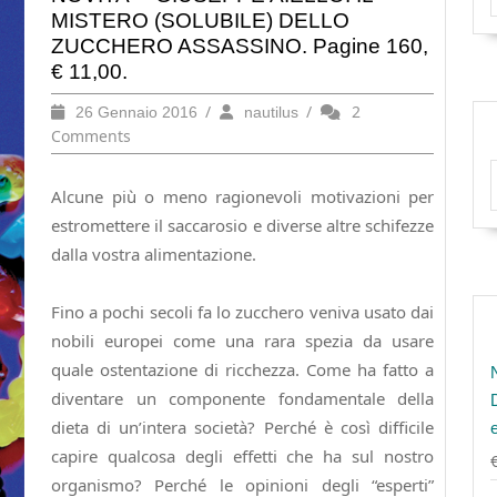
MISTERO (SOLUBILE) DELLO
ZUCCHERO ASSASSINO. Pagine 160,
€ 11,00.
26
/
nautilus
/
2
26 Gennaio 2016
nautilus
Gennaio
Comments
2016
Alcune più o meno ragionevoli motivazioni per
estromettere il saccarosio e diverse altre schifezze
dalla vostra alimentazione.
Fino a pochi secoli fa lo zucchero veniva usato dai
nobili europei come una rara spezia da usare
quale ostentazione di ricchezza. Come ha fatto a
diventare un componente fondamentale della
dieta di un’intera società? Perché è così difficile
capire qualcosa degli effetti che ha sul nostro
organismo? Perché le opinioni degli “esperti”