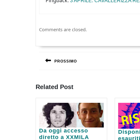
Pingback:
3 APRILE. CAVALLERIZZA REA
Comments are closed.
Navigazione
articoli
PROSSIMO
Previous
post:
Related Post
Da
Da oggi accesso
Disponi
Disponi
oggi
diretto a XXMILA
i
esauri