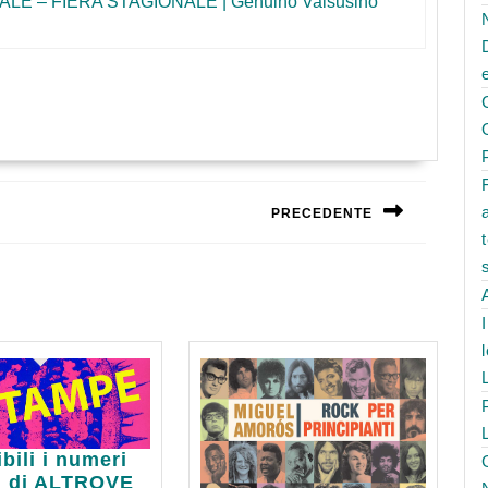
LE – FIERA STAGIONALE | Genuino Valsusino
PRECEDENTE
Next
post:
bili
bili i numeri
ti di ALTROVE