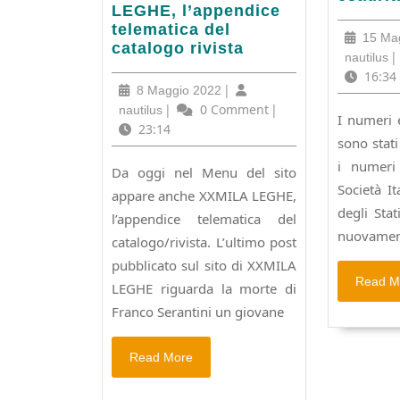
accesso
LEGHE, l’appendice
numeri
diretto
telematica del
esaurit
15 Ma
a
catalogo rivista
di
na
|
nautilus
XXMILA
ALTRO
16:34
LEGHE,
8
|
8 Maggio 2022
l’appendice
Maggio
nautilus
|
0 Comment
|
nautilus
I numeri 
telematica
2022
23:14
del
sono stati
catalogo
i numeri 
Da oggi nel Menu del sito
rivista
Società It
appare anche XXMILA LEGHE,
degli Sta
l’appendice telematica del
nuovament
catalogo/rivista. L’ultimo post
pubblicato sul sito di XXMILA
Read M
LEGHE riguarda la morte di
Franco Serantini un giovane
Read
Read More
More