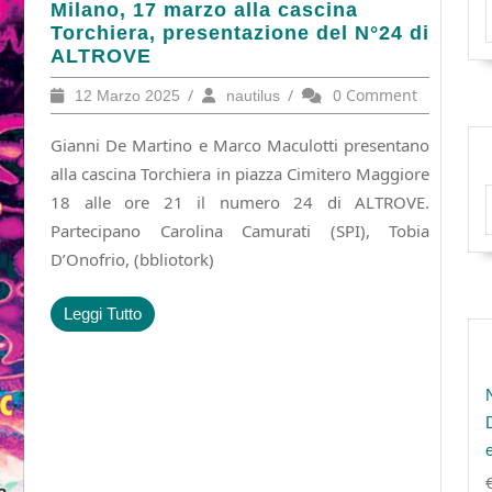
Milano,
Milano, 17 marzo alla cascina
17
Torchiera, presentazione del N°24 di
marzo
ALTROVE
alla
12
/
nautilus
/
0 Comment
12 Marzo 2025
nautilus
cascina
Marzo
Torchiera,
2025
Gianni De Martino e Marco Maculotti presentano
presentazione
del
alla cascina Torchiera in piazza Cimitero Maggiore
N°24
18 alle ore 21 il numero 24 di ALTROVE.
di
Partecipano Carolina Camurati (SPI), Tobia
ALTROVE
D’Onofrio, (bbliotork)
Leggi
Leggi Tutto
Tutto