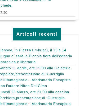
schede.
€
7.50
Articoli recenti
Genova, in Piazza Embriaci, il 13 e 14
giugno ci sarà la Piccola fiera dell’editoria
anarchica e libertaria
Sabato 11 aprile, ore 19:00 alla Gelateria
Popolare,presentazione di :Guerriglia
dell’Immaginario – Aforismario Escapista
con l’autore Niten Del Cima
Lunedi 23 Marzo, ore 21:00 alla cascina
Torchiera,presentazione di :Guerriglia
dell’Immaginario – Aforismario Escapista