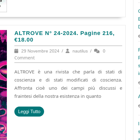
ALTROVE
ALTROVE N° 24-2024. Pagine 216,
N°
€18.00
24-
29
/
nautilus
/
0
29 Novembre 2024
nautilus
2024.
Novembre
Comment
Pagine
2024
216,
ALTROVE è una rivista che parla di stati di
€18.00
coscienza e di stati modificati di coscienza.
Affronta cioè uno dei campi più discussi e
fraintesi della nostra esistenza in quanto
Leggi
Leggi Tutto
Tutto