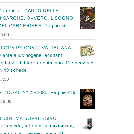
Caterpillar: CANTO DELLE
BISARCHE. OVVERO IL SOGNO
DEL CARCERIERE. Pagine 56.
€
5.00
FLORA PSICOATTIVA ITALIANA.
Piante allucinogene, eccitanti,
sedative del territorio italiano. L’essenziale
in 40 schede
€
7.50
ALTROVE N° 25-2025. Pagine 216
€
18.00
IL CINEMA SOVVERSIVO
surrealista, lettrista, situazionista,
anarchista. L'essenziale in 40