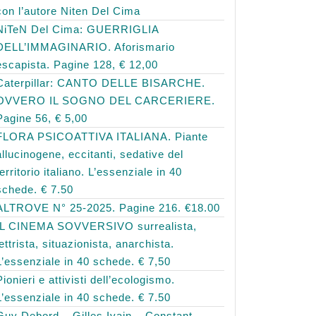
con l’autore Niten Del Cima
NiTeN Del Cima: GUERRIGLIA
DELL’IMMAGINARIO. Aforismario
escapista. Pagine 128, € 12,00
Caterpillar: CANTO DELLE BISARCHE.
OVVERO IL SOGNO DEL CARCERIERE.
Pagine 56, € 5,00
FLORA PSICOATTIVA ITALIANA. Piante
allucinogene, eccitanti, sedative del
territorio italiano. L’essenziale in 40
schede. € 7.50
ALTROVE N° 25-2025. Pagine 216. €18.00
IL CINEMA SOVVERSIVO surrealista,
lettrista, situazionista, anarchista.
L’essenziale in 40 schede. € 7,50
Pionieri e attivisti dell’ecologismo.
L’essenziale in 40 schede. € 7.50
Guy Debord – Gilles Ivain – Constant