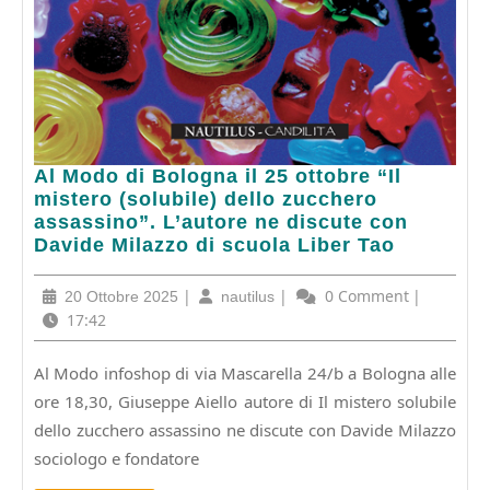
Al
Al Modo di Bologna il 25 ottobre “Il
Modo
mistero (solubile) dello zucchero
di
assassino”. L’autore ne discute con
Bologna
Davide Milazzo di scuola Liber Tao
il
25
20
|
nautilus
|
0 Comment
|
20 Ottobre 2025
nautilus
ottobre
Ottobre
17:42
“Il
2025
mistero
Al Modo infoshop di via Mascarella 24/b a Bologna alle
(solubile)
ore 18,30, Giuseppe Aiello autore di Il mistero solubile
dello
zucchero
dello zucchero assassino ne discute con Davide Milazzo
assassino”.
sociologo e fondatore
L’autore