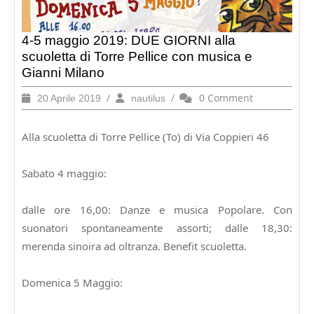
4-5 maggio 2019: DUE GIORNI alla
scuoletta di Torre Pellice con musica e
Gianni Milano
20
/
nautilus
/
0 Comment
20 Aprile 2019
nautilus
Aprile
2019
Alla scuoletta di Torre Pellice (To) di Via Coppieri 46
Sabato 4 maggio:
dalle ore 16,00: Danze e musica Popolare. Con
suonatori spontaneamente assorti; dalle 18,30:
merenda sinoira ad oltranza. Benefit scuoletta.
Domenica 5 Maggio: