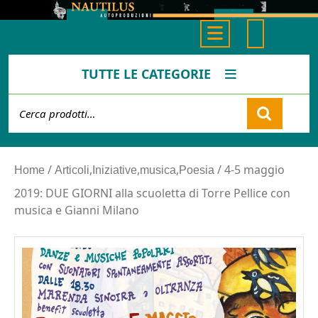
Skip
to
Open
content
Button
TUTTE LE CATEGORIE
Cerca:
Cart
/
,
,
,
/ 4-5 maggio
Home
Articoli
Iniziative
musica
Poesia
2019: DUE GIORNI alla scuoletta di Torre Pellice con
musica e Gianni Milano