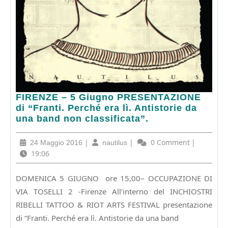
FIRENZE
FIRENZE – 5 Giugno PRESENTAZIONE
–
di “Franti. Perché era lì. Antistorie da
5
una band non classificata”.
Giugno
PRESENTAZIONE
24
|
nautilus
|
0 Comment
|
24 Maggio 2016
nautilus
di
Maggio
19:06
“Franti.
2016
Perché
DOMENICA 5 GIUGNO ore 15,00– OCCUPAZIONE DI
era
VIA TOSELLI 2 -Firenze All’interno del INCHIOSTRI
lì.
Antistorie
RIBELLI TATTOO & RIOT ARTS FESTIVAL presentazione
da
di “Franti. Perché era lì. Antistorie da una band
una