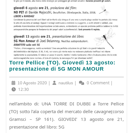
Torre
Torre Pellice (TO). Giovedì 13 agosto:
Pellice
presentazione di 5G MON AMOUR
(TO).
Giovedì
10
|
nautilus
|
0 Comment
|
10 Agosto 2020
nautilus
13
Agosto
12:30
agosto:
2020
presentazione
nell’ambito di: UNA TORRE DI DUBBI a Torre Pellice
di
(TO) sotto l’ala coperta del mercato delle cavagne(corso
5G
MON
Gramsci – SP 161). GIOVEDI’ 13 agosto ore 21,
AMOUR
presentazione del libro: 5G