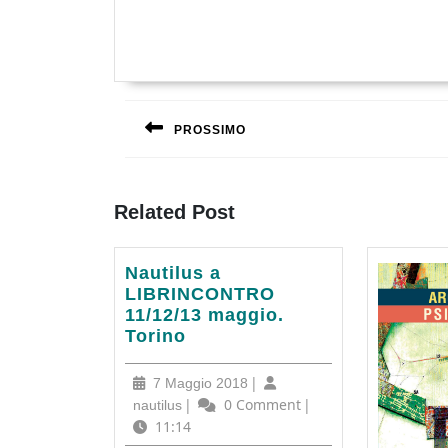
Navigazione
articoli
PROSSIMO
Previous
post:
Related Post
Nautilus
Nautilus a
a
LIBRINCONTRO
LIBRINCONTRO
11/12/13 maggio.
11/12/13
Torino
maggio.
Torino
7
|
7 Maggio 2018
Maggio
nautilus
|
0 Comment
|
nautilus
2018
11:14