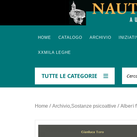
Skip
to
content
HOME
CATALOGO
ARCHIVIO
INIZIAT
XXMILA LEGHE
Cerca
TUTTE LE CATEGORIE
/
,
/ Alberi 
Home
Archivio
Sostanze psicoattive