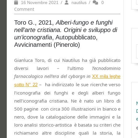
16
/
nautilus
/
0
16 Novembre 2021
nautilus
Novembre
Comment
2021
Toro G., 2021,
Alberi-fungo e funghi
nell’arte cristiana. Origini e sviluppo di
un’iconografia
, Autopubblicato,
Avvicinamenti (Pinerolo)
Gianluca Toro, di cui Nautilus ha già pubblicato
diversi lavori – l’ultimo
Tecnodominio
farnacologico nell’era del cyborgn in
XX mila leghe
– ha indirizzato le sue ricerche verso
sotto N° 22
l’iconografia dei funghi e degli alberi fungo
nell’iconografia cristiana. Ne è nato un libro di
500 pagine con circa 300 illustrazioni in bianco e
nero, dove la catalogazione delle immagini e la
loro analisi storico-artistica è basata su criteri che
richiamano altre discipline quali la storia, la