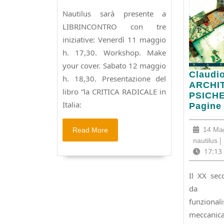
Nautilus sarà presente a
LIBRINCONTRO con tre
iniziative: Venerdì 11 maggio
h. 17,30. Workshop. Make
your cover. Sabato 12 maggio
Claudi
Claudi
h. 18,30. Presentazione del
Catala
ARCHI
libro “la CRITICA RADICALE in
ARCHI
PSICHE
Italia:
PSICH
Pagine 
.
Pagine
Read
14 Ma
Read More
184,
More
na
|
nautilus
€
17:13
16,00
Il XX sec
da un’
funziona
meccanica