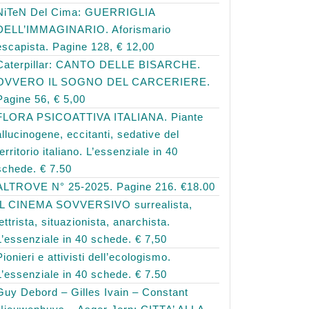
NiTeN Del Cima: GUERRIGLIA
DELL’IMMAGINARIO. Aforismario
escapista. Pagine 128, € 12,00
Caterpillar: CANTO DELLE BISARCHE.
OVVERO IL SOGNO DEL CARCERIERE.
Pagine 56, € 5,00
FLORA PSICOATTIVA ITALIANA. Piante
allucinogene, eccitanti, sedative del
territorio italiano. L’essenziale in 40
schede. € 7.50
ALTROVE N° 25-2025. Pagine 216. €18.00
IL CINEMA SOVVERSIVO surrealista,
lettrista, situazionista, anarchista.
L’essenziale in 40 schede. € 7,50
Pionieri e attivisti dell’ecologismo.
L’essenziale in 40 schede. € 7.50
Guy Debord – Gilles Ivain – Constant