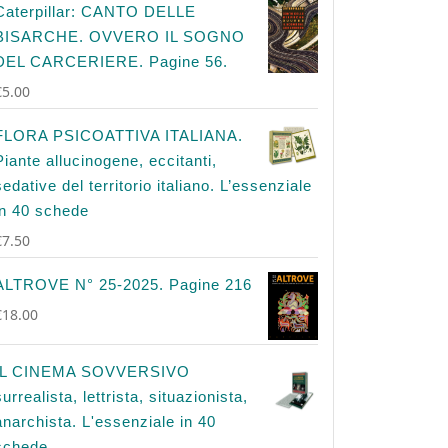
Caterpillar: CANTO DELLE
BISARCHE. OVVERO IL SOGNO
DEL CARCERIERE. Pagine 56.
€
5.00
FLORA PSICOATTIVA ITALIANA.
Piante allucinogene, eccitanti,
sedative del territorio italiano. L’essenziale
in 40 schede
€
7.50
ALTROVE N° 25-2025. Pagine 216
€
18.00
IL CINEMA SOVVERSIVO
surrealista, lettrista, situazionista,
anarchista. L'essenziale in 40
schede.