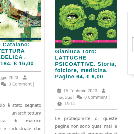
o
o Catalano:
no:
TETTURA
Gianluca
Gianluca Toro:
TETTURA
DELICA .
Toro:
LATTUGHE
EDELICA
184, € 16,00
LATTUGHE
PSICOATTIVE. Storia,
PSICOATTIVE.
folclore, medicina.
Storia,
Pagine 64, € 6,00
14
|
ggio 2023
folclore,
Maggio
utilus
0 Comment
|
medicina.
2023
15
|
15 Febbraio 2023
Pagine
Febbraio
nautilus
|
0 Comment
|
nautilus
64,
2023
18:14
olo è stato segnato
€
architettura
6,00
Le protagoniste di queste
lista di matrice
pagine non sono quasi mai le
 e industriale che
varie specie di lattughe che si