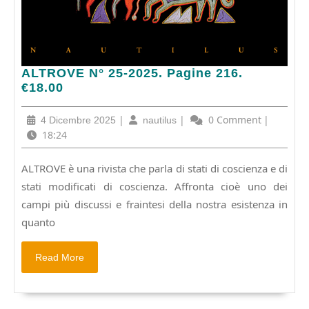
ALTROVE
ALTROVE N° 25-2025. Pagine 216.
N°
€18.00
25-
2025.
4
|
nautilus
|
0 Comment
|
4 Dicembre 2025
nautilus
Pagine
Dicembre
18:24
216.
2025
€18.00
ALTROVE è una rivista che parla di stati di coscienza e di
stati modificati di coscienza. Affronta cioè uno dei
campi più discussi e fraintesi della nostra esistenza in
quanto
Read
Read More
More