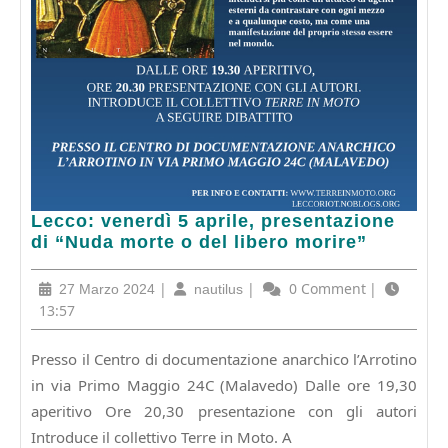
Lecco:
Lecco: venerdì 5 aprile, presentazione
venerdì
di “Nuda morte o del libero morire”
5
aprile,
27
|
nautilus
|
0 Comment
|
27 Marzo 2024
nautilus
presentazione
Marzo
13:57
di
2024
“Nuda
Presso il Centro di documentazione anarchico l’Arrotino
morte
in via Primo Maggio 24C (Malavedo) Dalle ore 19,30
o
del
aperitivo Ore 20,30 presentazione con gli autori
libero
Introduce il collettivo Terre in Moto. A