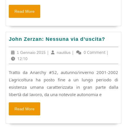
morire”
Read
Read More
More
John
John Zerzan: Nessuna via d’uscita?
Zerzan:
Nessuna
1
|
nautilus
|
0 Comment
|
1 Gennaio 2015
nautilus
via
Gennaio
12:10
d’uscita?
2015
Tratto da Anarchy #52, autunno/inverno 2001-2002
L’agricoltura ha posto fine a un lungo periodo di
esistenza umana caratterizzata in gran parte dalla
libertà dal lavoro, da una notevole autonomia e
Read
Read More
More