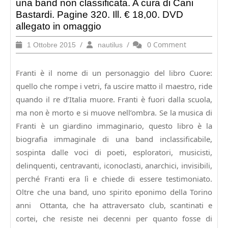
una band non classificata. A cura di Cani
Bastardi. Pagine 320. Ill. € 18,00. DVD
allegato in omaggio
1
/
nautilus
/
0 Comment
1 Ottobre 2015
nautilus
Ottobre
2015
Franti è il nome di un personaggio del libro Cuore:
quello che rompe i vetri, fa uscire matto il maestro, ride
quando il re d’Italia muore. Franti è fuori dalla scuola,
ma non è morto e si muove nell’ombra. Se la musica di
Franti è un giardino immaginario, questo libro è la
biografia immaginale di una band inclassificabile,
sospinta dalle voci di poeti, esploratori, musicisti,
delinquenti, centravanti, iconoclasti, anarchici, invisibili,
perché Franti era lì e chiede di essere testimoniato.
Oltre che una band, uno spirito eponimo della Torino
anni Ottanta, che ha attraversato club, scantinati e
cortei, che resiste nei decenni per quanto fosse di